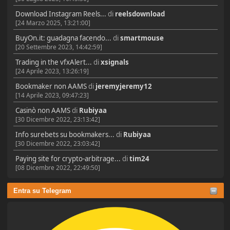
Download Instagram Reels...
di
reelsdownload
[24 Marzo 2025, 13:21:00]
BuyOn.it: guadagna facendo...
di
smartmouse
[20 Settembre 2023, 14:42:59]
Trading in the vfxAlert...
di
xsignals
[24 Aprile 2023, 13:26:19]
Bookmaker non AAMS
di
jeremyjeremy12
[14 Aprile 2023, 09:47:23]
Casinò non AAMS
di
Rubiyaa
[30 Dicembre 2022, 23:13:42]
Info surebets su bookmakers...
di
Rubiyaa
[30 Dicembre 2022, 23:03:42]
Paying site for crypto-arbitrage...
di
tim24
[08 Dicembre 2022, 22:49:50]
Entra su Telegram