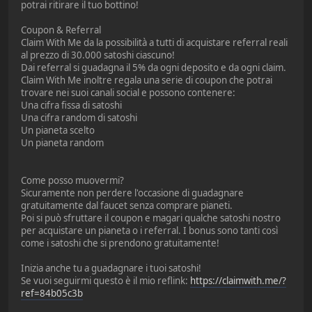
potrai ritirare il tuo bottino!
Coupon & Referral
Claim With Me da la possibilità a tutti di acquistare referral reali
al prezzo di 30.000 satoshi ciascuno!
Dai referral si guadagna il 5% da ogni deposito e da ogni claim.
Claim With Me inoltre regala una serie di coupon che potrai
trovare nei suoi canali social e possono contenere:​
Una cifra fissa di satoshi
Una cifra random di satoshi
Un pianeta scelto
Un pianeta random
Come posso muovermi?
Sicuramente non perdere l'occasione di guadagnare
gratuitamente dal faucet senza comprare pianeti.
Poi si può sfruttare il coupon e magari qualche satoshi nostro
per acquistare un pianeta o i referral. I bonus sono tanti così
come i satoshi che si prendono gratuitamente!
Inizia anche tu a guadagnare i tuoi satoshi!
Se vuoi seguirmi questo è il mio reflink:
https://claimwith.me/?
ref=84b05c3b