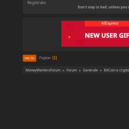
Registrato
Don't stay in bed, unless yo
Pagine
1
VAI SU
MoneyWantersForum
Forum
Generale
BitCoin e cryp
►
►
►