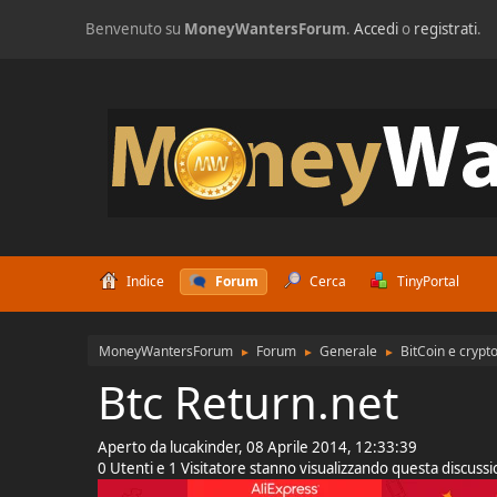
Benvenuto su
MoneyWantersForum
.
Accedi
o
registrati
.
Indice
Forum
Cerca
TinyPortal
MoneyWantersForum
Forum
Generale
BitCoin e cryp
►
►
►
Btc Return.net
Aperto da lucakinder, 08 Aprile 2014, 12:33:39
0 Utenti e 1 Visitatore stanno visualizzando questa discuss