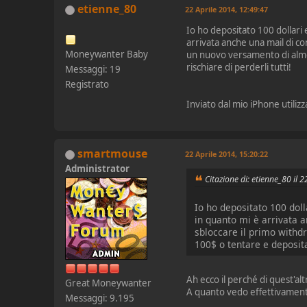
etienne_80
22 Aprile 2014, 12:49:47
Io ho depositato 100 dollari 
arrivata anche una mail di co
Moneywanter Baby
un nuovo versamento di alme
rischiare di perderli tutti!
Messaggi: 19
Registrato
Inviato dal mio iPhone utiliz
smartmouse
22 Aprile 2014, 15:20:22
Administrator
Citazione di: etienne_80 il 
Io ho depositato 100 doll
in quanto mi è arrivata a
sbloccare il primo withd
100$ o tentare e deposita
Ah ecco il perché di quest'al
Great Moneywanter
A quanto vedo effettivamente
Messaggi: 9.195