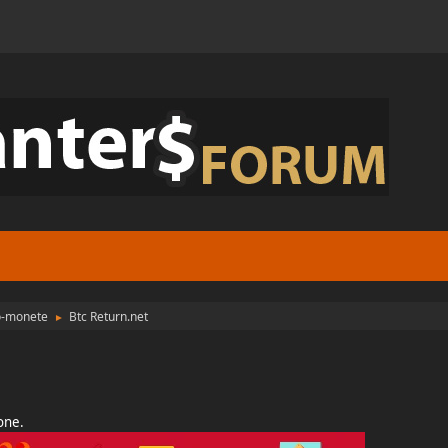
to-monete
Btc Return.net
►
ione.