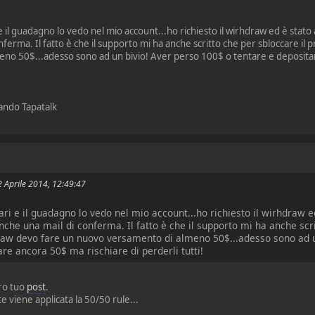
e il guadagno lo vedo nel mio account...ho richiesto il wirhdraw ed è stato
nferma. Il fatto è che il supporto mi ha anche scritto che per sbloccare il
no 50$...adesso sono ad un bivio! Aver perso 100$ o tentare e deposit
zando Tapatalk
22 Aprile 2014, 12:49:47
ari e il guadagno lo vedo nel mio account...ho richiesto il wirhdraw e
nche una mail di conferma. Il fatto è che il supporto mi ha anche scr
raw devo fare un nuovo versamento di almeno 50$...adesso sono ad u
re ancora 50$ ma rischiare di perderli tutti!
tro tuo
post
.
 viene applicata la 50/50 rule...