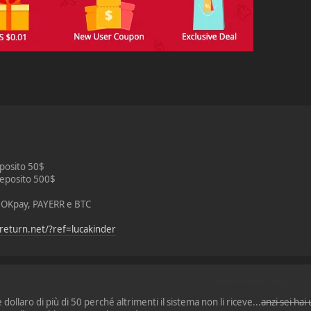
posito 50$
eposito 500$
, OKpay, PAYERR e BTC
return.net/?ref=lucakinder
Ultima modifica
: 08 Aprile 
dollaro di più di 50 perché altrimenti il sistema non li riceve...
anzi sei hai 