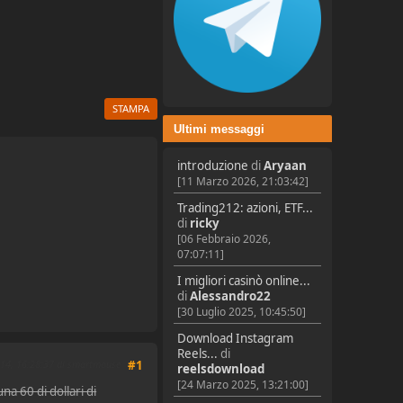
STAMPA
Ultimi messaggi
introduzione
di
Aryaan
[11 Marzo 2026, 21:03:42]
Trading212: azioni, ETF...
di
ricky
[06 Febbraio 2026,
07:07:11]
I migliori casinò online...
di
Alessandro22
[30 Luglio 2025, 10:45:50]
Download Instagram
Reels...
di
2014, 16:28:37 di smartmouse
#1
reelsdownload
[24 Marzo 2025, 13:21:00]
una 60 di dollari di