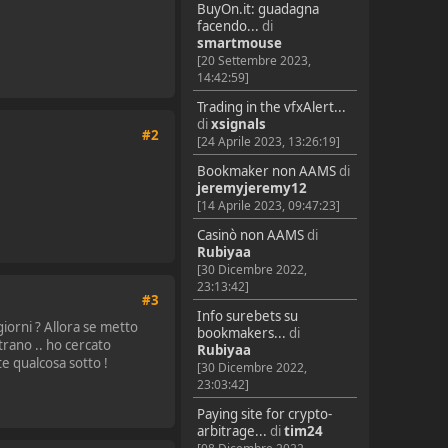
BuyOn.it: guadagna
facendo...
di
smartmouse
[20 Settembre 2023,
14:42:59]
Trading in the vfxAlert...
di
xsignals
#2
[24 Aprile 2023, 13:26:19]
Bookmaker non AAMS
di
jeremyjeremy12
[14 Aprile 2023, 09:47:23]
Casinò non AAMS
di
Rubiyaa
[30 Dicembre 2022,
23:13:42]
#3
Info surebets su
iorni ? Allora se metto
bookmakers...
di
rano .. ho cercato
Rubiyaa
e qualcosa sotto !
[30 Dicembre 2022,
23:03:42]
Paying site for crypto-
arbitrage...
di
tim24