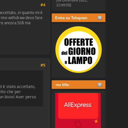
[08 Dicembre 2022,
#4
22:49:50]
 accettato, in quanto mi è
 primo withdraw devo fare
Entra su Telegram
are ancora 50$ ma
#5
-no title-
d è stato accettato,
itto che per
n bivio! Aver perso