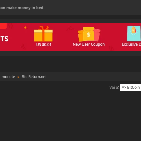
u can make money in bed.
to-monete
Btc Return.net
►
Vai a