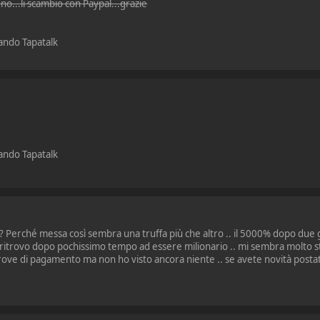
o...li scambio con Paypal...grazie
zando Tapatalk
zando Tapatalk
 Perché messa così sembra una truffa più che altro .. il 5000% dopo due g
itrovo dopo pochissimo tempo ad essere milionario .. mi sembra molto st
ove di pagamento ma non ho visto ancora niente .. se avete novità postat