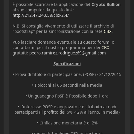
È possibile scaricare la applicazione del
Crypto Bullion
al suo computer da questo link:
http://212.47.243.58/cbx-2.4/
N.B. Si consiglia vivamente di utilizzare il archivio di
"bootstrap" per la sincronizzazione con la rete
CBX
.
Puo lasciare domande eventuale su questo forum, o
contattarmi per il nostro programma per dei
CBX
gratuiti:
pedro.ramirez.rodriguez69@gmail.com
Specificazioni
• Prova di titolo e di partecipazione, (POSP) - 31/12/2015
• I blocchi ai 65 secondi nella media
• Un guadagno PoSP è Possibile dopo 1 ora
• L'interesse POSP è aggravato e distribuito ai nodi
partecipanti (il profitto del 6% -12% all'anno, in media)
• L'inflazione monetaria è di 2%
• meno di 1 milione CBX in esistenza