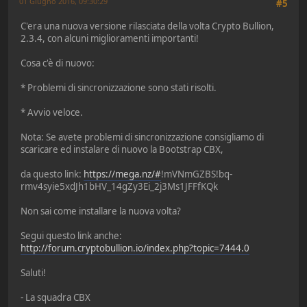
01 Giugno 2016, 09:30:29
#5
C'era una nuova versione rilasciata della volta Crypto Bullion,
2.3.4, con alcuni miglioramenti importanti!
Cosa c'è di nuovo:
* Problemi di sincronizzazione sono stati risolti.
* Avvio veloce.
Nota: Se avete problemi di sincronizzazione consigliamo di
scaricare ed instalare di nuovo la Bootstrap CBX,
da questo link:
https://mega.nz/#
!mVNmGZBS!bq-
rmv4syie5xdJh1bHV_14gZy3Ei_2j3Ms1JFFfKQk
Non sai come installare la nuova volta?
Segui questo link anche:
http://forum.cryptobullion.io/index.php?topic=7444.0
Saluti!
- La squadra CBX