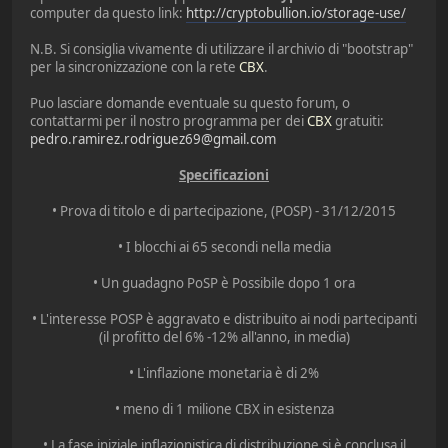
computer da questo link:
http://cryptobullion.io/storage-use/
N.B. Si consiglia vivamente di utilizzare il archivio di "bootstrap"
per la sincronizzazione con la rete
CBX
.
Puo lasciare domande eventuale su questo forum, o
contattarmi per il nostro programma per dei
CBX
gratuiti:
pedro.ramirez.rodriguez69@gmail.com
Specificazioni
• Prova di titolo e di partecipazione, (POSP) - 31/12/2015
• I blocchi ai 65 secondi nella media
• Un guadagno PoSP è Possibile dopo 1 ora
• L'interesse POSP è aggravato e distribuito ai nodi partecipanti
(il profitto del 6% -12% all'anno, in media)
• L'inflazione monetaria è di 2%
• meno di 1 milione CBX in esistenza
• La fase iniziale inflazionistica di distribuzione si è conclusa il