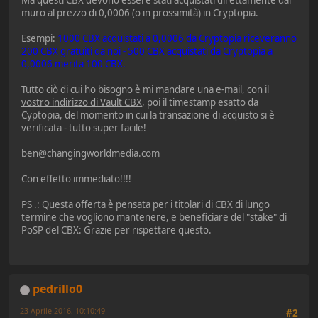
muro al prezzo di 0,0006 (o in prossimità) in Cryptopia.
Esempi:
1000 CBX acquistati a 0,0006 da Cryptopia riceveranno
200 CBX gratuiti da noi - 500 CBX acquistati da Cryptopia a
0,0006 merita 100 CBX.
Tutto ciò di cui ho bisogno è mi mandare una e-mail,
con il
vostro indirizzo di Vault CBX
, poi il timestamp esatto da
Cyptopia, del momento in cui la transazione di acquisto si è
verificata - tutto super facile!
ben@changingworldmedia.com
Con effetto immediato!!!!
PS .: Questa offerta è pensata per i titolari di CBX di lungo
termine che vogliono mantenere, e beneficiare del "stake" di
PoSP del CBX: Grazie per rispettare questo.
pedrillo0
23 Aprile 2016, 10:10:49
#2