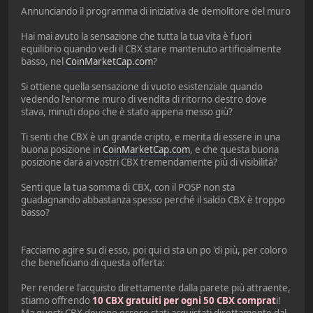
Annunciando il programma di iniziativa de demolitore del muro
Hai mai avuto la sensazione che tutta la tua vita è fuori
equilibrio quando vedi il CBX stare mantenuto artificialmente
basso, nel
CoinMarketCap.com
?
Si ottiene quella sensazione di vuoto esistenziale quando
vedendo l'enorme muro di vendita di ritorno destro dove
stava, minuti dopo che è stato appena messo giù?
Ti senti che CBX è un grande cripto, e merita di essere in una
buona posizione in
CoinMarketCap.com
, e che questa buona
posizione darà ai vostri CBX tremendamente più di visibilità?
Senti que la tua somma di CBX, con il POSP non sta
guadagnando abbastanza spesso perché il saldo CBX è troppo
basso?
Facciamo agire su di esso, poi qui ci sta un po 'di più, per coloro
che beneficiano di questa offerta:
Per rendere l'acquisto direttamente dalla parete più attraente,
stiamo offrendo
10 CBX gratuiti per ogni 50 CBX comprat
i!
Ma questi CBX devono essere stati acquistati direttamente dal