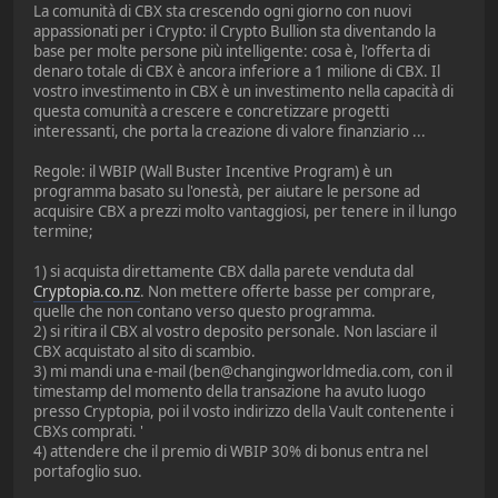
La comunità di CBX sta crescendo ogni giorno con nuovi
appassionati per i Crypto: il Crypto Bullion sta diventando la
base per molte persone più intelligente: cosa è, l'offerta di
denaro totale di CBX è ancora inferiore a 1 milione di CBX. Il
vostro investimento in CBX è un investimento nella capacità di
questa comunità a crescere e concretizzare progetti
interessanti, che porta la creazione di valore finanziario ...
Regole: il WBIP (Wall Buster Incentive Program) è un
programma basato su l'onestà, per aiutare le persone ad
acquisire CBX a prezzi molto vantaggiosi, per tenere in il lungo
termine;
1) si acquista direttamente CBX dalla parete venduta dal
Cryptopia.co.nz
. Non mettere offerte basse per comprare,
quelle che non contano verso questo programma.
2) si ritira il CBX al vostro deposito personale. Non lasciare il
CBX acquistato al sito di scambio.
3) mi mandi una e-mail (ben@changingworldmedia.com, con il
timestamp del momento della transazione ha avuto luogo
presso Cryptopia, poi il vosto indirizzo della Vault contenente i
CBXs comprati. '
4) attendere che il premio di WBIP 30% di bonus entra nel
portafoglio suo.