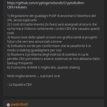
https://github.com/cryptogenicbonds/CryptoBullion-
CBX/releases
1) Regolazione dei guadagni PoSP di avvicinarsi l'obiettivo del
2%, senza superarlo
2) I costi di trasferimento (tx fees) sarà assegnati al sicuro che
va formare il blocco contenente i ordini CBX che causano questi
costi
3) Nuovo look dello splash screen con grafica isimili ai progetti
futuri che verrano annunciati a breve
4) Indicatore verde per confermare che la cassaforte è in
modo si staking (guadagnare per voi)
5) Risolvere il problema degli indirizzi di scambio in cui le
perdite CBX potrebbero essere sostenuti se non abbiamo fatto
backup frequenti
6) il consumo di RAM è migliorato, quando staking
Molti miglioramenti ... scaricare ora!
- La Squadra CBX
pedrillo0