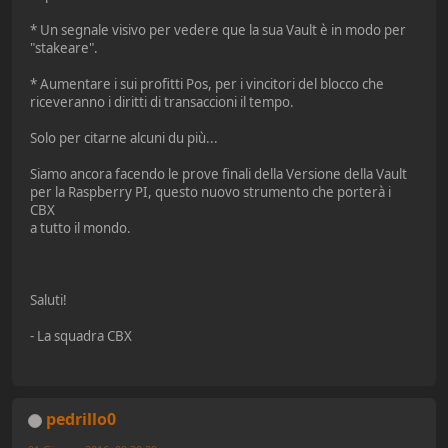
* Un segnale visivo per vedere que la sua Vault è in modo per
"stakeare".
* Aumentare i sui profitti Pos, per i vincitori del blocco che
riceveranno i diritti di transaccioni il tempo.
Solo per citarne alcuni du più...
Siamo ancora facendo le prove finali della Versione della Vault
per la Raspberry PI, questo nuovo strumento che porterà i
CBX
a tutto il mondo.
Saluti!
- La squadra CBX
pedrillo0