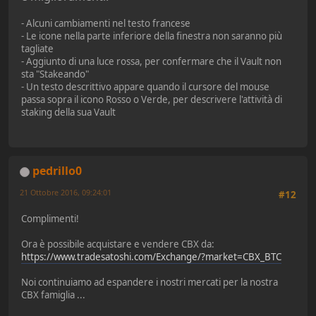
- Alcuni cambiamenti nel testo francese
- Le icone nella parte inferiore della finestra non saranno più
tagliate
- Aggiunto di una luce rossa, per confermare che il Vault non
sta "Stakeando"
- Un testo descrittivo appare quando il cursore del mouse
passa sopra il icono Rosso o Verde, per descrivere l'attività di
staking della sua Vault
pedrillo0
21 Ottobre 2016, 09:24:01
#12
Complimenti!
Ora è possibile acquistare e vendere CBX da:
https://www.tradesatoshi.com/Exchange/?market=CBX_BTC
Noi continuiamo ad espandere i nostri mercati per la nostra
CBX famiglia ...