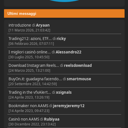
Ultimi messaggi
introduzione
di
Aryaan
[11 Marzo 2026, 21:03:42]
Trading212: azioni, ETF...
di
ricky
[06 Febbraio 2026, 07:07:11]
I migliori casinò online...
di
Alessandro22
[30 Luglio 2025, 10:45:50]
Download Instagram Reels...
di
reelsdownload
[24 Marzo 2025, 13:21:00]
BuyOn.it: guadagna facendo...
di
smartmouse
[20 Settembre 2023, 14:42:59]
Trading in the vfxAlert...
di
xsignals
[24 Aprile 2023, 13:26:19]
Bookmaker non AAMS
di
jeremyjeremy12
[14 Aprile 2023, 09:47:23]
Casinò non AAMS
di
Rubiyaa
[30 Dicembre 2022, 23:13:42]