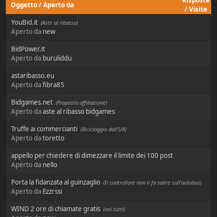
Risposte
Oggetto
/
Aperto da
/
Visite
YouBid.it
(Aste al ribasso)
Aperto da
new
BidPower.it
Aperto da
buruliddu
astaribasso.eu
Aperto da
fibra85
Bidgames.net
(Proposta affiliazione)
Aperto da
aste al ribasso bidgames
Truffe ai commercianti
(Riciclaggio dall'UK)
Aperto da
toretto
appello per chiedere di dimezzare il limite dei 100 post
Aperto da
nello
Porta la fidanzata al guinzaglio
(Il controllore non li fa salire sull'autobus)
Aperto da
Ezzrssi
WIND 2 ore di chiamate gratis
(noi tutti)