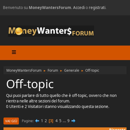
Benvenuto su
MoneyWantersForum
.
Accedi
o
registrati
.
MoneyWantersForum
Forum
Generale
Off-topic
►
►
►
Off-topic
Qui puoi parlare di tutto quello che è off-topic, ovvero che non
rientra nelle altre sezioni del forum.
0 Utenti e 2 Visitatori stanno visualizzando questa sezione.
1
2
4
5
...
9
Pagine
3
VAI GIÙ