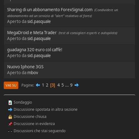
Sharing di un abbonamento ForexSignal.com
(Condividere un
abbonamento ad un servizio di "alert" realativo al forex)
Aperto da
sid.pasquale
MegaDroid e Meta Trader
(test di consiglieri esperti e autopilota)
Aperto da
sid.pasquale
guadagna 320 euro col caffè!
Aperto da
sid.pasquale
Nuovo Iphone 3GS
Aperto da
mbov
1
2
4
5
...
9
Pagine
3
VAI SU
Sondaggio
Discussione spostata in altra sezione
Discussione chiusa
Discussione in evidenza
Discussioni che stai seguendo