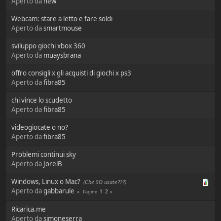
Aperto da
new
Webcam: stare a letto e fare soldi
Aperto da
smartmouse
sviluppo giochi xbox 360
Aperto da
muaysbrana
offro consigli x gli acquisti di giochi x ps3
Aperto da
fibra85
chi vince lo scudetto
Aperto da
fibra85
videogiocate o no?
Aperto da
fibra85
Problemi continui sky
Aperto da
JorelB
Windows, Linux o Mac?
(Che SO usate???)
Aperto da
gabbarule
1
2
Pagine
Ricarica.me
Aperto da
simoneserra