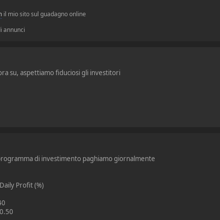
m
il mio sito sul guadagno online
 di annunci
a su, aspettiamo fiduciosi gli investitori
programma di investimento paghiamo giornalmente
ily Profit (%)
40
0.50