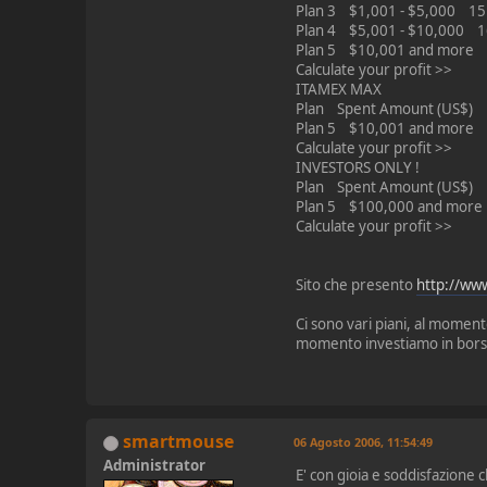
Plan 3 $1,001 - $5,000 15
Plan 4 $5,001 - $10,000 1
Plan 5 $10,001 and more 
Calculate your profit >>
ITAMEX MAX
Plan Spent Amount (US$) M
Plan 5 $10,001 and more 
Calculate your profit >>
INVESTORS ONLY !
Plan Spent Amount (US$) M
Plan 5 $100,000 and mor
Calculate your profit >>
Sito che presento
http://ww
Ci sono vari piani, al momento
momento investiamo in borsa
smartmouse
06 Agosto 2006, 11:54:49
Administrator
E' con gioia e soddisfazione