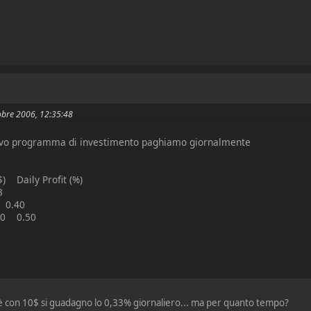
tobre 2006, 12:35:48
ovo programma di investimento paghiamo giornalmente
 Daily Profit (%)
3
 0.40
000 0.50
oè con 10$ si guadagno lo 0,33% giornaliero... ma per quanto tempo?