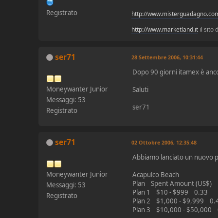
Registrato
http://www.misterguadagno.co
http://www.marketland.it
il sito
ser71
28 Settembre 2006, 10:31:44
Dopo 90 giorni itamex è ancor
Moneywanter Junior
Saluti
Messaggi: 53
ser71
Registrato
ser71
02 Ottobre 2006, 12:35:48
Abbiamo lanciato un nuovo 
Moneywanter Junior
Acapulco Beach
Plan Spent Amount (US$) Da
Messaggi: 53
Plan 1 $10 - $999 0.33
Registrato
Plan 2 $1,000 - $9,999 0.
Plan 3 $10,000 - $50,000 