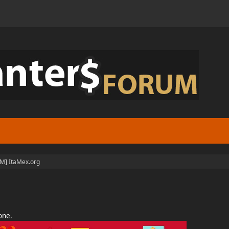
M] ItaMex.org
ione.