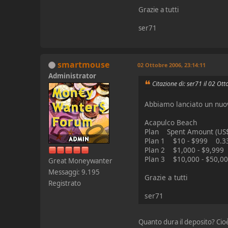
Grazie a tutti
ser71
smartmouse
02 Ottobre 2006, 23:14:11
Administrator
Citazione di: ser71 il 02 Ot
Abbiamo lanciato un nu
Acapulco Beach
Plan Spent Amount (US$)
Plan 1 $10 - $999 0.3
Plan 2 $1,000 - $9,999
Plan 3 $10,000 - $50,
Great Moneywanter
Messaggi: 9.195
Grazie a tutti
Registrato
ser71
Quanto dura il deposito? Ci