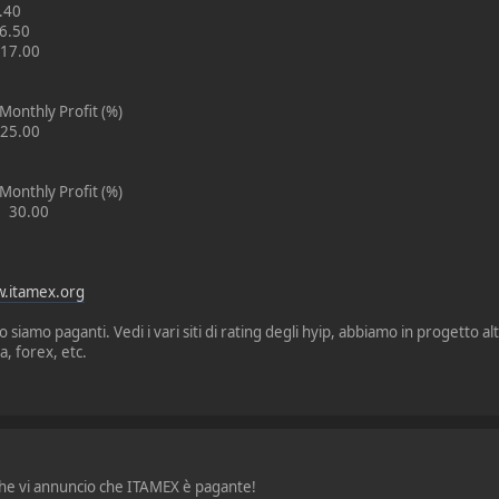
.40
6.50
17.00
onthly Profit (%)
25.00
onthly Profit (%)
e 30.00
w.itamex.org
 siamo paganti. Vedi i vari siti di rating degli hyip, abbiamo in progetto altr
, forex, etc.
 che vi annuncio che ITAMEX è pagante!