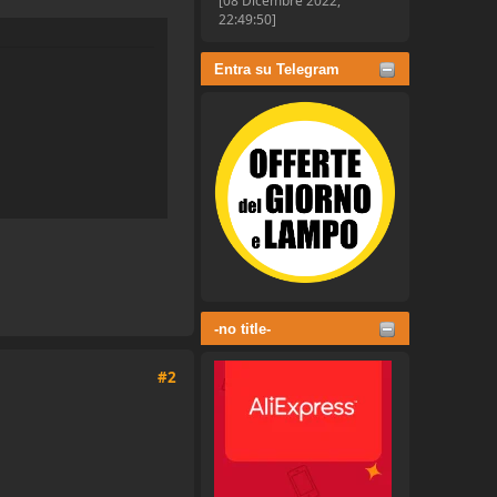
[08 Dicembre 2022,
22:49:50]
Entra su Telegram
-no title-
#2