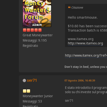
Citazione
Hello smartmouse.
$10.60 has been successf
Transaction batch is 658
Great Moneywanter
www.itamex.org
Messaggi: 9.195
http://www.itamex.org
Registrato
http://www.itamex.org/?re
Don't stay in bed, unless yo
ser71
07 Agosto 2006, 16:48:39
E stato introdotto il programm
solo su chi investe sul prog
Moneywanter Junior
ser71
Messaggi: 53
Registrato