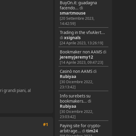
BuyOn.it: guadagna
facendo...
di
smartmouse
[20 Settembre 2023,
14:42:59]
Trading in the vfxAlert...
di
xsignals
[24 Aprile 2023, 13:26:19]
Bookmaker non AAMS
di
jeremyjeremy12
[14 Aprile 2023, 09:47:23]
Casinò non AAMS
di
Rubiyaa
[30 Dicembre 2022,
23:13:42]
i grandi piani, al
Info surebets su
bookmakers...
di
Rubiyaa
[30 Dicembre 2022,
23:03:42]
#1
Paying site for crypto-
arbitrage...
di
tim24