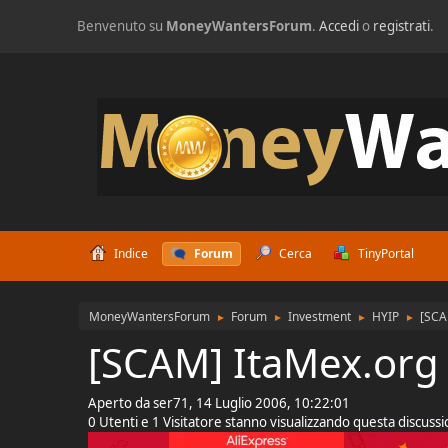
Benvenuto su
MoneyWantersForum
.
Accedi
o
registrati
.
Indice
Forum
Cerca
TinyPortal
MoneyWantersForum
Forum
Investment
HYIP
[SCA
►
►
►
►
[SCAM] ItaMex.org
Aperto da ser71, 14 Luglio 2006, 10:22:01
0 Utenti e 1 Visitatore stanno visualizzando questa discuss