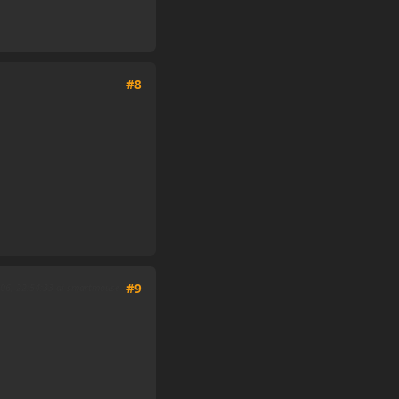
#8
006, 22:54:33 di smartmouse
#9