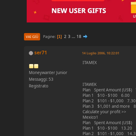
2
3
...
18
Pagine
1
VAI GIÙ
ser71
14 Luglio 2006, 10:22:01
ITAMEX
Moneywanter Junior
Messaggi: 53
ITAWEK
Registrato
Plan Spent Amount (US$) W
Plan 1 $10 - $100 6.00
Plan 2 $101 - $1,000 7.30
Plan 3 $1,001 and more 8
Calculate your profit >>
Mexico1
Plan Spent Amount (US$) Bi
Plan 1 $10 - $100 13.20
Plan 2 $101 - $1,000 14.