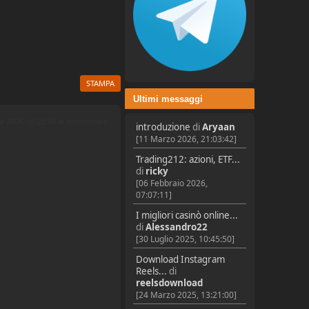
STAMPA
Ultimi messaggi
lio 2006, 13:23:56 di smartmouse
introduzione
di
Aryaan
[11 Marzo 2026, 21:03:42]
Trading212: azioni, ETF...
di
ricky
[06 Febbraio 2026,
07:07:11]
I migliori casinò online...
di
Alessandro22
[30 Luglio 2025, 10:45:50]
Download Instagram
Reels...
di
reelsdownload
[24 Marzo 2025, 13:21:00]