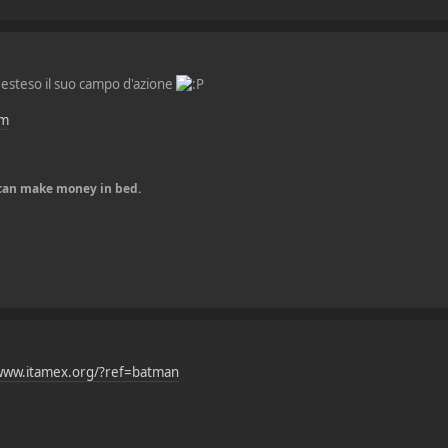
 esteso il suo campo d'azione
om
u can make money in bed.
/www.itamex.org/?ref=batman