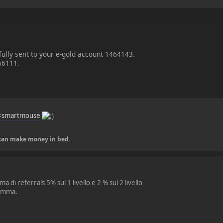
ully sent to your e-gold account 1464143.
66111.
f=smartmouse
u can make money in bed.
a di referrals 5% sul 1 livello e 2 % sul 2 livello
ramma.