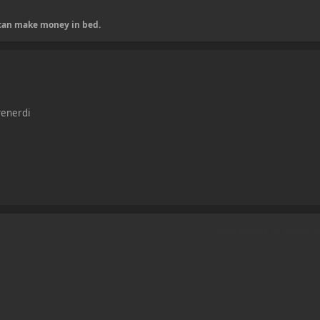
u can make money in bed.
venerdi
Ultima modifica
: 06 Ottobre 2