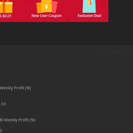
Ultima modifica
: 14 Lug
eekly Profit (%)
.50
 Weekly Profit (%)
30