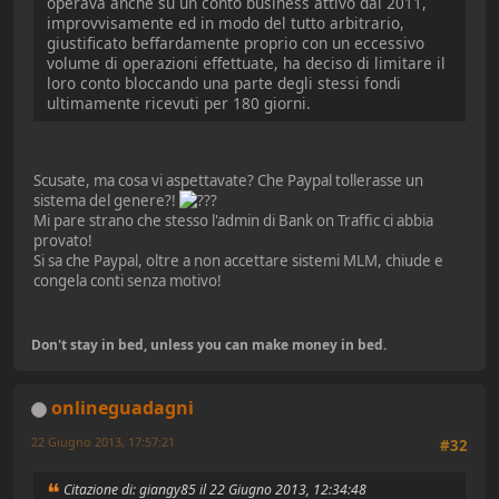
operava anche su un conto business attivo dal 2011,
improvvisamente ed in modo del tutto arbitrario,
giustificato beffardamente proprio con un eccessivo
volume di operazioni effettuate, ha deciso di limitare il
loro conto bloccando una parte degli stessi fondi
ultimamente ricevuti per 180 giorni.
Scusate, ma cosa vi aspettavate? Che Paypal tollerasse un
sistema del genere?!
Mi pare strano che stesso l'admin di Bank on Traffic ci abbia
provato!
Si sa che Paypal, oltre a non accettare sistemi MLM, chiude e
congela conti senza motivo!
Don't stay in bed, unless you can make money in bed.
onlineguadagni
22 Giugno 2013, 17:57:21
#32
Citazione di: giangy85 il 22 Giugno 2013, 12:34:48