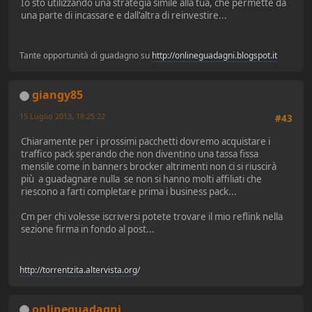
Io sto utilizzando una strategia simile alla tua, che permette da
una parte di incassare e dall'altra di reinvestire...
Tante opportunità di guadagno su
http://onlineguadagni.blogspot.it
giangy85
15 Luglio 2013, 18:25:22
#43
Chiaramente per i prossimi pacchetti dovremo acquistare i
traffico pack sperando che non diventino una tassa fissa
mensile come in banners brocker altrimenti non ci si riuscirà
più a guadagnare nulla se non si hanno molti affiliati che
riescono a farti completare prima i business pack...
Cm per chi volesse iscriversi potete trovare il mio reflink nella
sezione firma in fondo al post...
http://torrentzita.altervista.org/
onlineguadagni