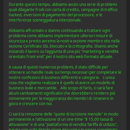
Durante questo tempo, abbiamo avuto una serie di problemi
quali dilagante frodi con carta di credito, campagne di traffico
hacked, inversioni di pagamento del processore, e le
interferenze sceneggiatura intenzionale.
Abbiamo affrontato o stanno continuando a trattare ogni
problema come abbiamo implementare ulteriori misure di
sicurezza e presto avremo la nostra sezione membro sito nella
sezione Certificato SSL bloccato e la crittografia. Stiamo anche
iniziando il lavoro su l'aggiunta di una più "marketing e vendite
orientato front end" per il nostro sito web formato attuale.
A causa di questi numerosi problemi, è stato difficile per
ottenere un handle reale sui tempi necessari per completare le
nostre confezioni di business differenti e categorie. L'unica
cosa che vogliamo realizzare è quello di avere un modello di
business leale e mercantile. Allo scopo di farlo, ci sarà fare
alcuni cambiamenti significativi che dovrebbero rendere più
conveniente per la maggioranza dei membri di rimanere in
gioco e crescere con noi.
Ci sarà la rimozione delle "quote di iscrizione mensile" in modo
permanente e l'attivazione di un one-time "$ 15,00 tassa di
attivazione" e di una "piattaforma di vendita Tariffa di utilizzo",
basata solo sulla distribuzione del vostro business completato