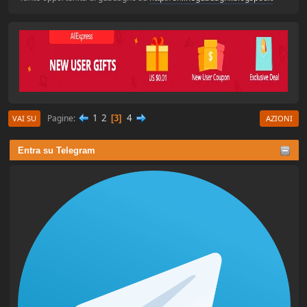
1
2
4
Pagine
3
VAI SU
AZIONI
Entra su Telegram