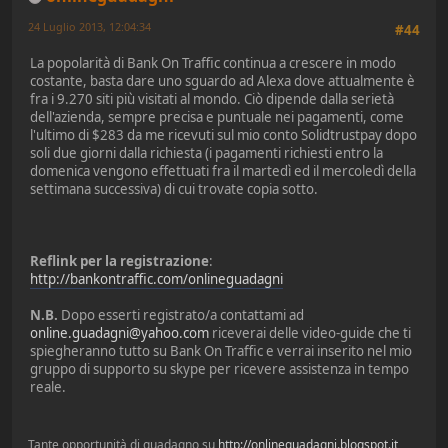
24 Luglio 2013, 12:04:34
#44
La popolarità di Bank On Traffic continua a crescere in modo
costante, basta dare uno sguardo ad Alexa dove attualmente è
fra i 9.270 siti più visitati al mondo. Ciò dipende dalla serietà
dell'azienda, sempre precisa e puntuale nei pagamenti, come
l'ultimo di $283 da me ricevuti sul mio conto Solidtrustpay dopo
soli due giorni dalla richiesta (i pagamenti richiesti entro la
domenica vengono effettuati fra il martedì ed il mercoledì della
settimana successiva) di cui trovate copia sotto.
Reflink per la registrazione
:
http://bankontraffic.com/onlineguadagni
N.B.
Dopo esserti registrato/a contattami ad
online.guadagni@yahoo.com
riceverai delle video-guide che ti
spiegheranno tutto su Bank On Traffic e verrai inserito nel mio
gruppo di supporto su skype per ricevere assistenza in tempo
reale.
Tante opportunità di guadagno su
http://onlineguadagni.blogspot.it