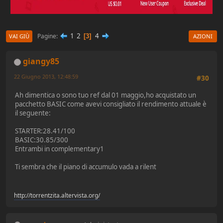
1
2
4
Pagine
3
VAI GIÙ
AZIONI
giangy85
22 Giugno 2013, 12:48:59
#30
Ah dimentica o sono tuo ref dal 01 maggio,ho acquistato un
pacchetto BASIC come avevi consigliato il rendimento attuale è
il seguente:
STARTER:28.41/100
BASIC:30.85/300
Entrambi in complementary1
Ti sembra che il piano di accumulo vada a rilent
http://torrentzita.altervista.org/