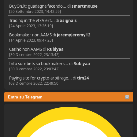
BuyOn.it: guadagna facendo...
di
smartmouse
[20 Settembre 2023, 14:42:59]
Trading in the vfxAlert...
di
xsignals
[24 Aprile 2023, 13:26:19]
Bookmaker non AAMS
di
jeremyjeremy12
[14 Aprile 2023, 09:47:23]
Casinò non AAMS
di
Rubiyaa
[30 Dicembre 2022, 23:13:42]
Info surebets su bookmakers...
di
Rubiyaa
[30 Dicembre 2022, 23:03:42]
Paying site for crypto-arbitrage...
di
tim24
[08 Dicembre 2022, 22:49:50]
Entra su Telegram