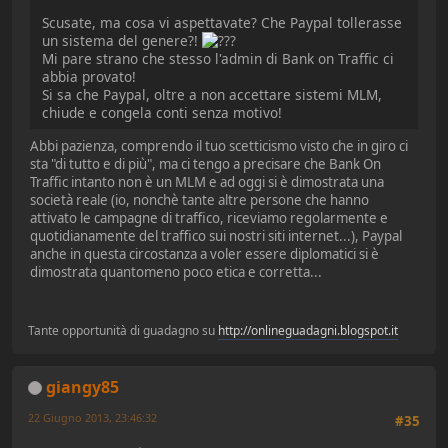
Scusate, ma cosa vi aspettavate? Che Paypal tollerasse
un sistema del genere?!
Mi pare strano che stesso l'admin di Bank on Traffic ci
abbia provato!
Si sa che Paypal, oltre a non accettare sistemi MLM,
chiude e congela conti senza motivo!
Abbi pazienza, comprendo il tuo scetticismo visto che in giro ci
sta "di tutto e di più", ma ci tengo a precisare che Bank On
Traffic intanto non è un MLM e ad oggi si è dimostrata una
società reale (io, nonchè tante altre persone che hanno
attivato le campagne di traffico, riceviamo regolarmente e
quotidianamente del traffico sui nostri siti internet...), Paypal
anche in questa circostanza a voler essere diplomatici si è
dimostrata quantomeno poco etica e corretta...
Tante opportunità di guadagno su
http://onlineguadagni.blogspot.it
giangy85
22 Giugno 2013, 23:46:32
#35