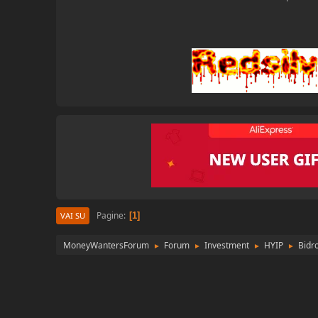
Pagine
1
VAI SU
MoneyWantersForum
Forum
Investment
HYIP
Bidr
►
►
►
►