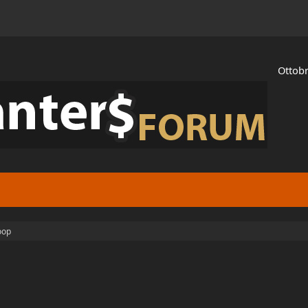
Ottobr
oop