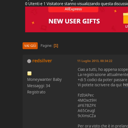
0 Utenti e 1 Visitatore stanno visualizzando questa discuss
Pagine
1
VAI GIÙ
redsilver
11 Luglio 2013, 00:34:22
Ciao a tutti, ho appena scop
La registrazione attualmente 
Moneywanter Baby
+di 5 codici da poter passare
Vi potete iscrivere da qui:
ht
Messaggi: 34
Registrato
FzEtAPec
4MOxct9H
aY67BZPX
A65Ceugl
9cXmsCZa
Per ora visto che è in prelan