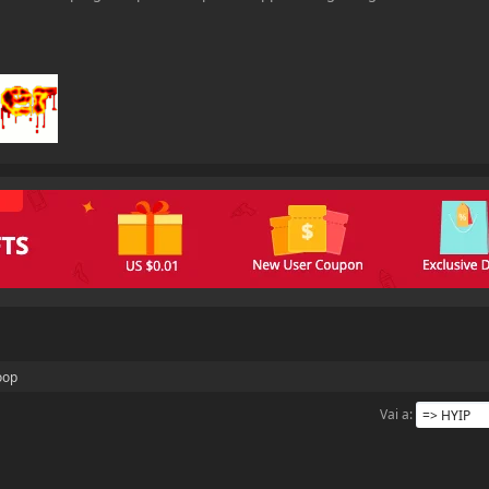
oop
Vai a