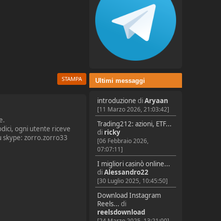
STAMPA
Ultimi messaggi
introduzione
di
Aryaan
[11 Marzo 2026, 21:03:42]
e.
Trading212: azioni, ETF...
odici, ogni utente riceve
di
ricky
 su skype: zorro.zorro33
[06 Febbraio 2026,
07:07:11]
I migliori casinò online...
di
Alessandro22
[30 Luglio 2025, 10:45:50]
Download Instagram
Reels...
di
reelsdownload
[24 Marzo 2025, 13:21:00]