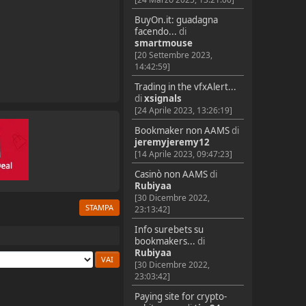
BuyOn.it: guadagna
facendo...
di
smartmouse
[20 Settembre 2023,
14:42:59]
Trading in the vfxAlert...
di
xsignals
[24 Aprile 2023, 13:26:19]
Bookmaker non AAMS
di
jeremyjeremy12
[14 Aprile 2023, 09:47:23]
Casinò non AAMS
di
Rubiyaa
[30 Dicembre 2022,
STAMPA
23:13:42]
Info surebets su
bookmakers...
di
Rubiyaa
[30 Dicembre 2022,
23:03:42]
Paying site for crypto-