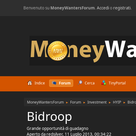
Benvenuto su
MoneyWantersForum
.
Accedi
o
registrati
.
Indice
Forum
Cerca
TinyPortal
MoneyWantersForum
Forum
Investment
HYIP
Bidr
►
►
►
►
Bidroop
Grande opportunità di guadagno
Aperto da redsilver, 11 Luglio 2013, 00:34:22