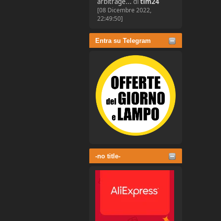
arbitrage...
di
tim24
[08 Dicembre 2022,
22:49:50]
Entra su Telegram
-no title-