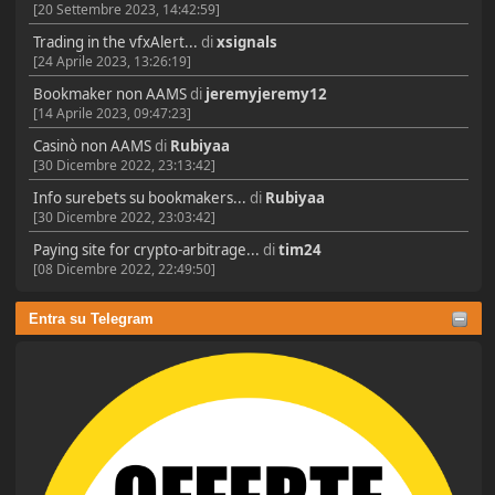
[20 Settembre 2023, 14:42:59]
Trading in the vfxAlert...
di
xsignals
[24 Aprile 2023, 13:26:19]
Bookmaker non AAMS
di
jeremyjeremy12
[14 Aprile 2023, 09:47:23]
Casinò non AAMS
di
Rubiyaa
[30 Dicembre 2022, 23:13:42]
Info surebets su bookmakers...
di
Rubiyaa
[30 Dicembre 2022, 23:03:42]
Paying site for crypto-arbitrage...
di
tim24
[08 Dicembre 2022, 22:49:50]
Entra su Telegram