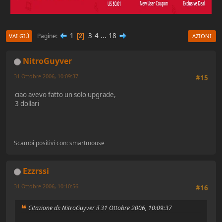
1
3
4
...
18
Pagine
2
VAI GIÙ
AZIONI
NitroGuyver
31 Ottobre 2006, 10:09:37
#15
ciao avevo fatto un solo upgrade,
3 dollari
Scambi positivi con: smartmouse
Ezzrssi
31 Ottobre 2006, 10:10:56
#16
Citazione di: NitroGuyver il 31 Ottobre 2006, 10:09:37