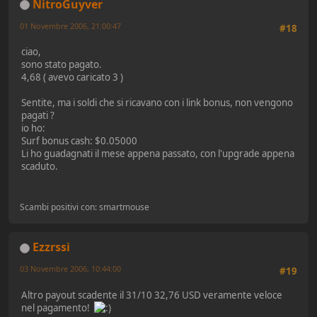
NitroGuyver
01 Novembre 2006, 21:00:47
#18
ciao,
sono stato pagato.
4,68 ( avevo caricato 3 )
Sentite, ma i soldi che si ricavano con i link bonus, non vengono
pagati ?
io ho:
Surf bonus cash: $0.05000
Li ho guadagnati il mese appena passato, con l'upgrade appena
scaduto.
Scambi positivi con: smartmouse
Ezzrssi
03 Novembre 2006, 10:44:00
#19
Altro payout scadente il 31/10 32,76 USD veramente veloce
nel pagamento!