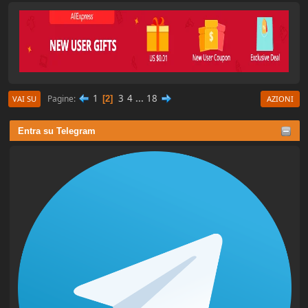
1
3
4
...
18
Pagine
2
VAI SU
AZIONI
Entra su Telegram