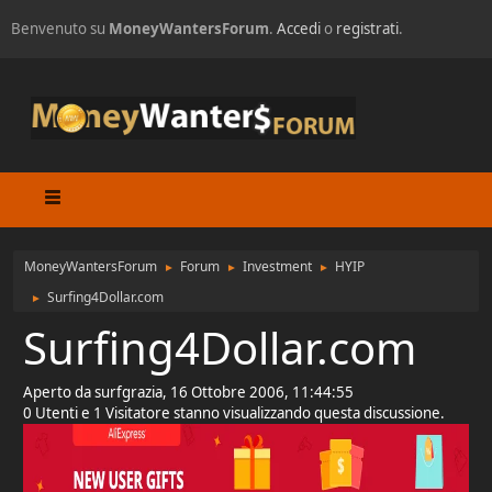
Benvenuto su
MoneyWantersForum
.
Accedi
o
registrati
.
MoneyWantersForum
Forum
Investment
HYIP
►
►
►
Surfing4Dollar.com
►
Surfing4Dollar.com
Aperto da surfgrazia, 16 Ottobre 2006, 11:44:55
0 Utenti e 1 Visitatore stanno visualizzando questa discussione.