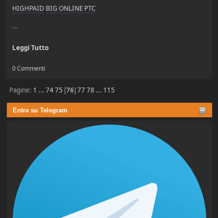
HIGHPAID BIG ONLINE PTC
...
Leggi Tutto
0 Commenti
Pagine:
1
...
74
75
[
76
]
77
78
...
115
Entra su Telegram