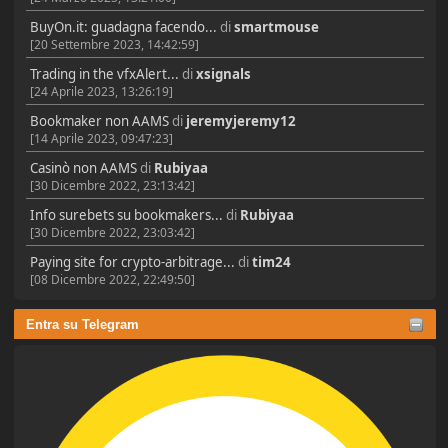
BuyOn.it: guadagna facendo...
di
smartmouse
[20 Settembre 2023, 14:42:59]
Trading in the vfxAlert...
di
xsignals
[24 Aprile 2023, 13:26:19]
Bookmaker non AAMS
di
jeremyjeremy12
[14 Aprile 2023, 09:47:23]
Casinò non AAMS
di
Rubiyaa
[30 Dicembre 2022, 23:13:42]
Info surebets su bookmakers...
di
Rubiyaa
[30 Dicembre 2022, 23:03:42]
Paying site for crypto-arbitrage...
di
tim24
[08 Dicembre 2022, 22:49:50]
Entra su Telegram