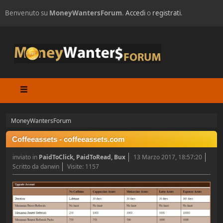
Benvenuto su
MoneyWantersForum
.
Accedi
o
registrati
.
MoneyWantersForum
Coffeeassets - coffeeassets.com
inviato in
PaidToClick, PaidToRead, Bux
13 Marzo 2017, 18:57:20
Scritto da darwin
Visite: 1157