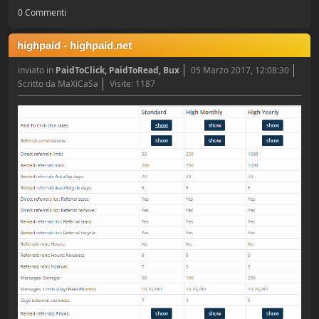
0 Commenti
highpaid - highpaid.net
inviato in
PaidToClick, PaidToRead, Bux
05 Marzo 2017, 12:08:30
Scritto da MaXiCaSa
Visite: 1187