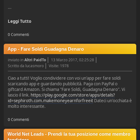
...
Leggi Tutto
0 Commenti
App - Fare Soldi Guadagna Denaro
inviato in
Altri PaidTo
13 Marzo 2017, 02:25:28
Scritto da lucasmoro
Visite: 1978
Ciao a tutti! Voglio condividere con voi un'app per fare soldi
scaricando app e guardando pubblicità. Paga con PayPal o
giftcard Amazon. Si chiama "Fare Soldi, Guadagna Denaro". Vi
lascio il link.
https://play.google.com/store/apps/details?
id=sephiroth.com.makemoneyearnforfreeit
Dateci un'occhiata è
molto interessante.
0 Commenti
World Net Leads - Prendi la tua posizione come membro
fondatore