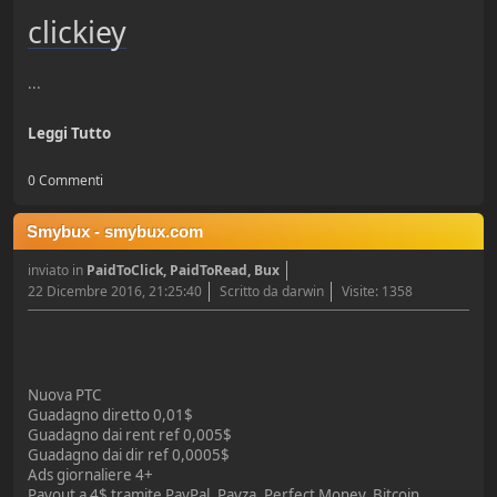
clickiey
...
Leggi Tutto
0 Commenti
Smybux - smybux.com
inviato in
PaidToClick, PaidToRead, Bux
22 Dicembre 2016, 21:25:40
Scritto da darwin
Visite: 1358
Nuova PTC
Guadagno diretto 0,01$
Guadagno dai rent ref 0,005$
Guadagno dai dir ref 0,0005$
Ads giornaliere 4+
Payout a 4$ tramite PayPal, Payza, Perfect Money, Bitcoin,