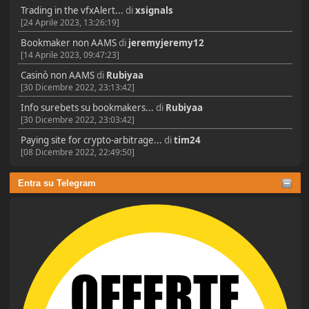
Trading in the vfxAlert...
di
xsignals
[24 Aprile 2023, 13:26:19]
Bookmaker non AAMS
di
jeremyjeremy12
[14 Aprile 2023, 09:47:23]
Casinò non AAMS
di
Rubiyaa
[30 Dicembre 2022, 23:13:42]
Info surebets su bookmakers...
di
Rubiyaa
[30 Dicembre 2022, 23:03:42]
Paying site for crypto-arbitrage...
di
tim24
[08 Dicembre 2022, 22:49:50]
Entra su Telegram