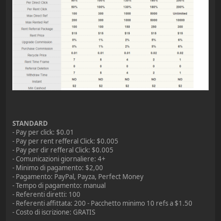
STANDARD
- Pay per click: $0.01
- Pay per rent refferal Click: $0.005
- Pay per dir refferal Click: $0.005
- Comunicazioni giornaliere: 4+
- Minimo di pagamento: $2,00
- Pagamento: PayPal, Payza, Perfect Money
- Tempo di pagamento: manual
- Referenti diretti: 100
- Referenti affittata: 200 - Pacchetto minimo 10 refs a $1.50
- Costo di iscrizione: GRATIS