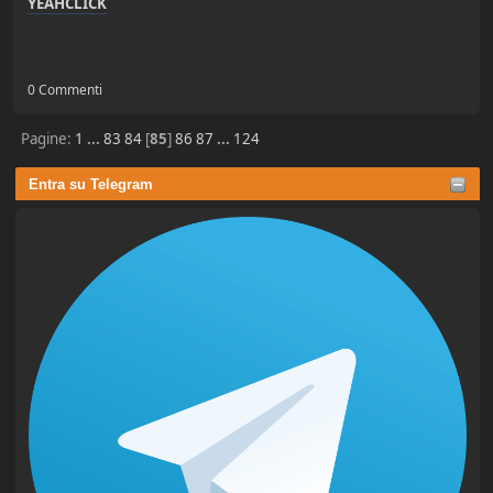
YEAHCLICK
0 Commenti
Pagine:
1
...
83
84
[
85
]
86
87
...
124
Entra su Telegram