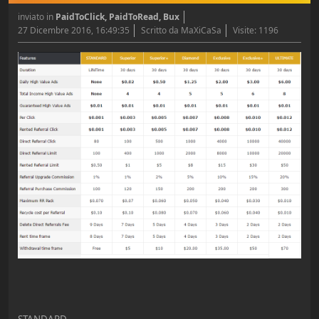
inviato in
PaidToClick, PaidToRead, Bux
27 Dicembre 2016, 16:49:35
Scritto da MaXiCaSa
Visite: 1196