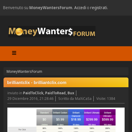
Benvenuto su
MoneyWantersForum
.
Accedi
o
registrati
.
MoneyWantersForum
brilliantclix - brilliantclix.com
inviato in
PaidToClick, PaidToRead, Bux
29 Dicembre 2016, 21:28:46
Scritto da MaXiCaSa
Visite: 1384