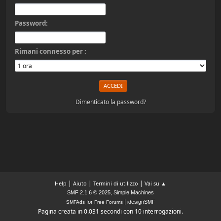
Password:
Rimani connesso per :
Dimenticato la password?
|
|
|
Help
Aiuto
Termini di utilizzo
Vai su ▲
,
SMF 2.1.6 © 2025
Simple Machines
|
for
idesignSMF
SMFAds
Free Forums
Pagina creata in 0.031 secondi con 10 interrogazioni.