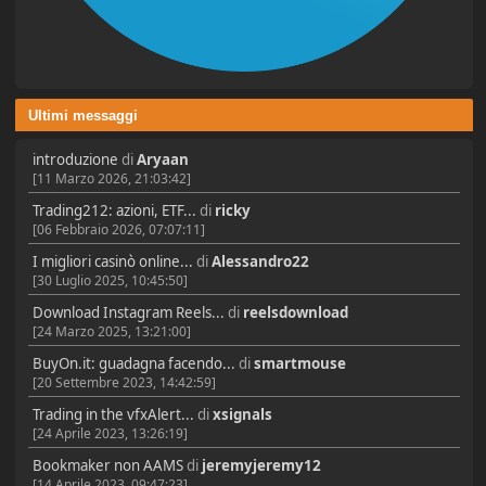
Ultimi messaggi
introduzione
di
Aryaan
[11 Marzo 2026, 21:03:42]
Trading212: azioni, ETF...
di
ricky
[06 Febbraio 2026, 07:07:11]
I migliori casinò online...
di
Alessandro22
[30 Luglio 2025, 10:45:50]
Download Instagram Reels...
di
reelsdownload
[24 Marzo 2025, 13:21:00]
BuyOn.it: guadagna facendo...
di
smartmouse
[20 Settembre 2023, 14:42:59]
Trading in the vfxAlert...
di
xsignals
[24 Aprile 2023, 13:26:19]
Bookmaker non AAMS
di
jeremyjeremy12
[14 Aprile 2023, 09:47:23]