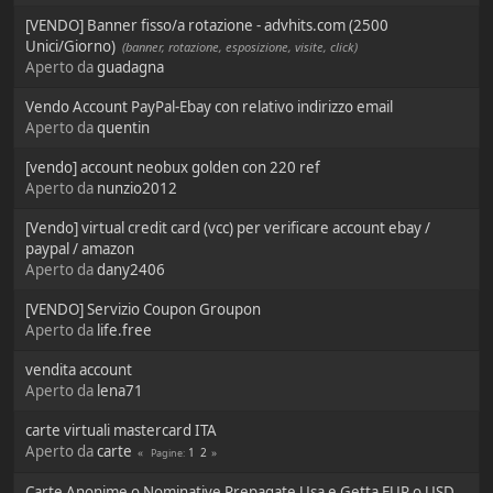
[VENDO] Banner fisso/a rotazione - advhits.com (2500
Unici/Giorno)
(banner, rotazione, esposizione, visite, click)
Aperto da
guadagna
Vendo Account PayPal-Ebay con relativo indirizzo email
Aperto da
quentin
[vendo] account neobux golden con 220 ref
Aperto da
nunzio2012
[Vendo] virtual credit card (vcc) per verificare account ebay /
paypal / amazon
Aperto da
dany2406
[VENDO] Servizio Coupon Groupon
Aperto da
life.free
vendita account
Aperto da
lena71
carte virtuali mastercard ITA
Aperto da
carte
1
2
Pagine
Carte Anonime o Nominative Prepagate Usa e Getta EUR o USD