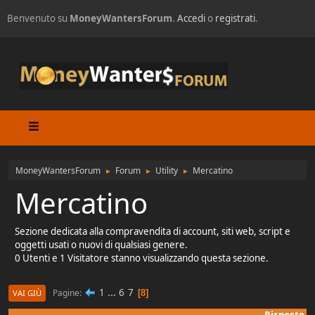
Benvenuto su
MoneyWantersForum
.
Accedi
o
registrati
.
MoneyWantersForum
Forum
Utility
Mercatino
►
►
►
Mercatino
Sezione dedicata alla compravendita di account, siti web, script e
oggetti usati o nuovi di qualsiasi genere.
0 Utenti e 1 Visitatore stanno visualizzando questa sezione.
1
...
6
7
Pagine
8
VAI GIÙ