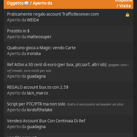
Risposte
Oggetto
/
Aperto da
/
Visite
Praticamente regalo account TrafficReceiver.com
Aperto da
WEiDe
Prestito in $
Aperto da
matteosuper
Qualcuno gioca a Magic: vendo Carte
Aperto da
ironska
Ref Attivi a 30 cent di euro (per bux, ptr,surf, altri siti)
(pagate solo i
ref trovati, zero rischi per voi)
Aperto da
guadagna
REGALO account bux.to con 2.5$
Aperto da
lacn_marco
Script per PTC/PTR ma non solo
(tutto il necessario ad avviare un sito)
Aperto da
lordofthelake
Vendesi Account Bux Con Centinaia Di Ref
Aperto da
guadagna