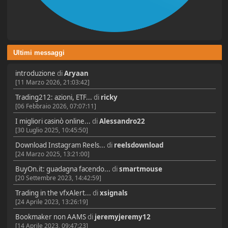
Ultimi messaggi
introduzione
di
Aryaan
[11 Marzo 2026, 21:03:42]
Trading212: azioni, ETF...
di
ricky
[06 Febbraio 2026, 07:07:11]
I migliori casinò online...
di
Alessandro22
[30 Luglio 2025, 10:45:50]
Download Instagram Reels...
di
reelsdownload
[24 Marzo 2025, 13:21:00]
BuyOn.it: guadagna facendo...
di
smartmouse
[20 Settembre 2023, 14:42:59]
Trading in the vfxAlert...
di
xsignals
[24 Aprile 2023, 13:26:19]
Bookmaker non AAMS
di
jeremyjeremy12
[14 Aprile 2023, 09:47:23]