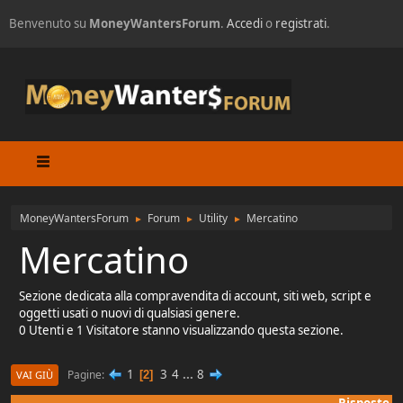
Benvenuto su
MoneyWantersForum
.
Accedi
o
registrati
.
MoneyWantersForum
Forum
Utility
Mercatino
►
►
►
Mercatino
Sezione dedicata alla compravendita di account, siti web, script e
oggetti usati o nuovi di qualsiasi genere.
0 Utenti e 1 Visitatore stanno visualizzando questa sezione.
1
3
4
...
8
Pagine
2
VAI GIÙ