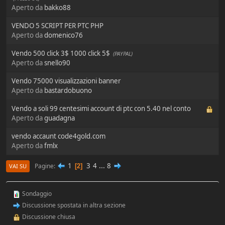
Aperto da
bakko88
VENDO 5 SCRIPT PER PTC PHP
Aperto da
domenico76
Vendo 500 click 3$ 1000 click 5$
(PAYPAL)
Aperto da
snello90
Vendo 75000 visualizzazioni banner
Aperto da
bastardobuono
Vendo a soli 99 centesimi account di ptc con 5.40 nel conto
Aperto da
guadagna
vendo accaunt code4gold.com
Aperto da
fmlx
1
3
4
...
8
Pagine
2
VAI SU
Sondaggio
Discussione spostata in altra sezione
Discussione chiusa