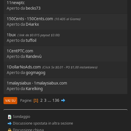
11newptc
Aperto da
becks73
150Cents - 150Cents.com
(10 ADS al Giorno)
Aperto da
D4arkx
1bux
( link da $0.015 payout $3.00)
Aperto da
tuffoil
1CentPTC.com
Aperto da
Randevù
1DollarNoAds.com
(Click 5x $0,01 - PO $1,00 instantaneo)
Aperto da
gogmagog
1malaysiabux - 1malaysiabux.com
Aperto da
Karelking
2
3
...
136
Pagine
1
VAI SU
Sondaggio
Discussione spostata in altra sezione
Discussione chiusa