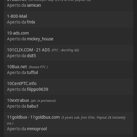
Aperto da
iamican
1-800-Mail
Aperto da
fmlx
10-ads.com
Aperto da
mickey_house
101CLIX.COM - 21 ADS
(PTC - AlertPay $6)
Aperto da
ds85
10Bux.net
(Nuova PTC )
Aperto da
tuffoil
10CentPTC.info
Aperto da
filippo9639
10extrabux
(ptc in prelancio)
Aperto da
babu1
11goldbux - 11goldbux.com
(5 years sub, free Elite, Payout 2$ Instantly
via )
Aperto da
mmoprool