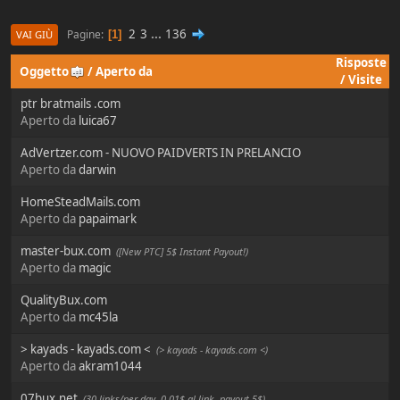
2
3
...
136
Pagine
1
VAI GIÙ
Risposte
Oggetto
/
Aperto da
/
Visite
ptr bratmails .com
Aperto da
luica67
AdVertzer.com - NUOVO PAIDVERTS IN PRELANCIO
Aperto da
darwin
HomeSteadMails.com
Aperto da
papaimark
master-bux.com
([New PTC] 5$ Instant Payout!)
Aperto da
magic
QualityBux.com
Aperto da
mc45la
> kayads - kayads.com <
(> kayads - kayads.com <)
Aperto da
akram1044
07bux.net
(30 links/per day, 0,01$ al link, payout 5$)