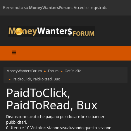
Benvenuto su
MoneyWantersForum
.
Accedi
o
registrati
.
MoneyWantersForum
Forum
GetPaidTo
►
►
PaidToClick, PaidToRead, Bux
►
PaidToClick,
PaidToRead, Bux
Discussioni sui siti che pagano per cliccare link o banner
pubblicitari.
0 Utenti e 10 Visitatori stanno visualizzando questa sezione.