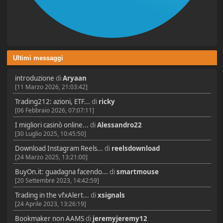
Ultimi messaggi
introduzione
di
Aryaan
[11 Marzo 2026, 21:03:42]
Trading212: azioni, ETF...
di
ricky
[06 Febbraio 2026, 07:07:11]
I migliori casinò online...
di
Alessandro22
[30 Luglio 2025, 10:45:50]
Download Instagram Reels...
di
reelsdownload
[24 Marzo 2025, 13:21:00]
BuyOn.it: guadagna facendo...
di
smartmouse
[20 Settembre 2023, 14:42:59]
Trading in the vfxAlert...
di
xsignals
[24 Aprile 2023, 13:26:19]
Bookmaker non AAMS
di
jeremyjeremy12