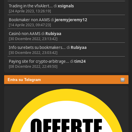
Trading in the vfxAlert...
di
xsignals
[24 Aprile 2023, 13:26:19]
Bookmaker non AAMS
di
jeremyjeremy12
[14 Aprile 2023, 09:47:23]
Casinò non AAMS
di
Rubiyaa
[30 Dicembre 2022, 23:13:42]
Info surebets su bookmakers...
di
Rubiyaa
[30 Dicembre 2022, 23:03:42]
Paying site for crypto-arbitrage...
di
tim24
[08 Dicembre 2022, 22:49:50]
Entra su Telegram