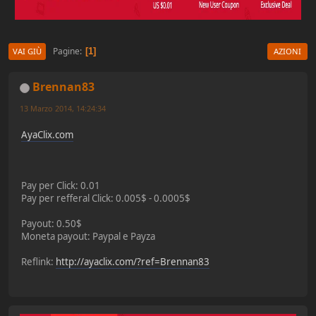
Pagine
1
VAI GIÙ
AZIONI
Brennan83
13 Marzo 2014, 14:24:34
AyaClix.com
Pay per Click: 0.01
Pay per refferal Click: 0.005$ - 0.0005$
Payout: 0.50$
Moneta payout: Paypal e Payza
Reflink:
http://ayaclix.com/?ref=Brennan83