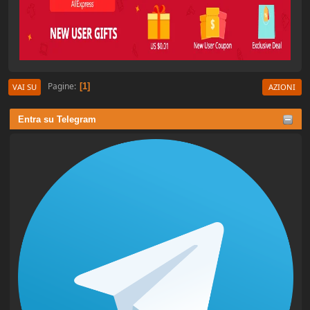
Pagine
1
VAI SU
AZIONI
Entra su Telegram