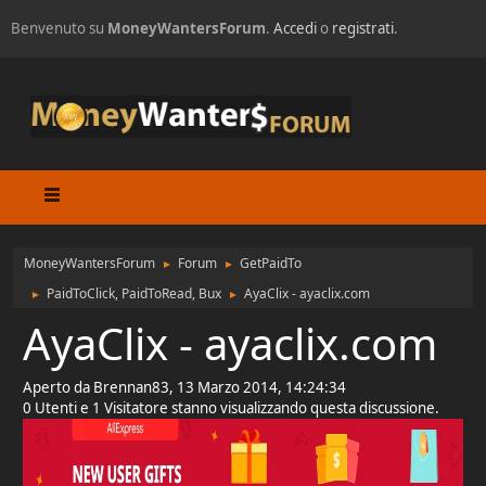
Benvenuto su
MoneyWantersForum
.
Accedi
o
registrati
.
MoneyWantersForum
Forum
GetPaidTo
►
►
PaidToClick, PaidToRead, Bux
AyaClix - ayaclix.com
►
►
AyaClix - ayaclix.com
Aperto da Brennan83, 13 Marzo 2014, 14:24:34
0 Utenti e 1 Visitatore stanno visualizzando questa discussione.