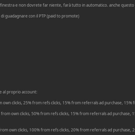
 finestra e non dovrete far niente, farà tutto in automatico. anche questo
à di guadagnare con il PTP (paid to promote)
e al proprio account:
m own clicks, 25% from refs clicks, 15% from referrals ad purchase, 15%
from own clicks, 50% from refs clicks, 15% from referrals ad purchase, 
rom own clicks, 100% from refs clicks, 20% from referrals ad purchase, 