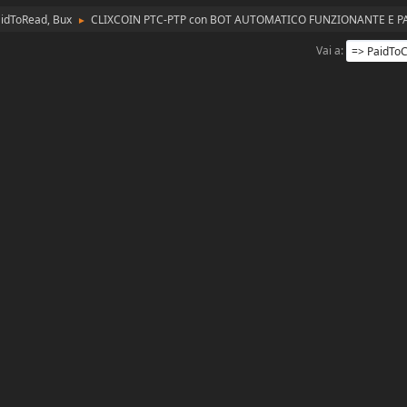
aidToRead, Bux
CLIXCOIN PTC-PTP con BOT AUTOMATICO FUNZIONANTE E 
►
Vai a