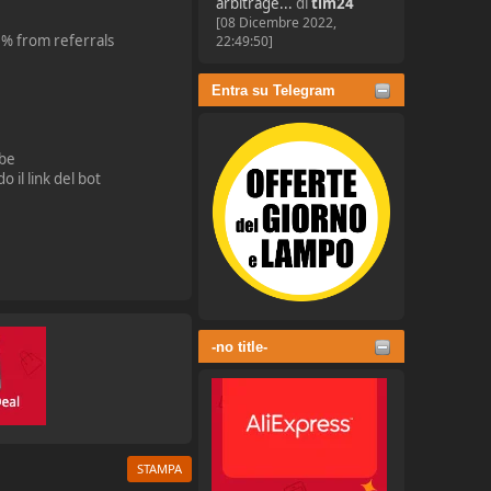
arbitrage...
di
tim24
[08 Dicembre 2022,
0% from referrals
22:49:50]
Entra su Telegram
ube
 il link del bot
-no title-
STAMPA