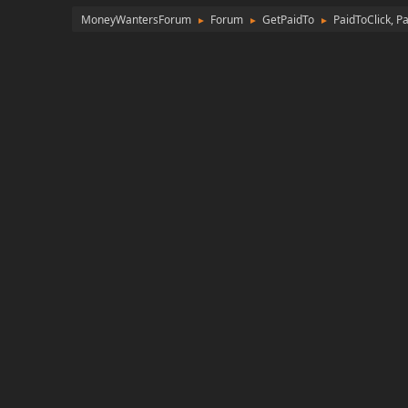
MoneyWantersForum
Forum
GetPaidTo
PaidToClick, P
►
►
►