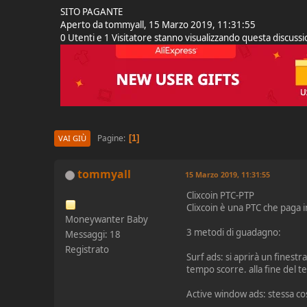
SITO PAGANTE
Aperto da tommyall, 15 Marzo 2019, 11:31:55
0 Utenti e 1 Visitatore stanno visualizzando questa discuss
Pagine
1
VAI GIÙ
tommyall
15 Marzo 2019, 11:31:55
Clixcoin PTC-PTP
Clixcoin è una PTC che paga 
Moneywanter Baby
3 metodi di guadagno:
Messaggi: 18
Registrato
Surf ads: si aprirà un finest
tempo scorre. alla fine del 
Active window ads: stessa cos