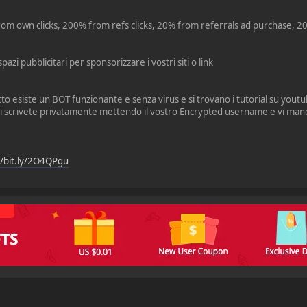
om own clicks, 200% from refs clicks, 20% from referrals ad purchase, 2
spazi pubblicitari per sponsorizzare i vostri siti o link
tto esiste un BOT funzionante e senza virus e si trovano i tutorial su yout
 mi scrivete privatamente mettendo il vostro Encrypted username e vi mando
//bit.ly/2O4QPgu