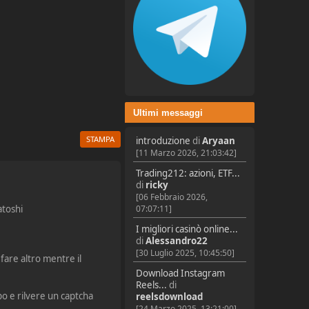
Ultimi messaggi
STAMPA
introduzione
di
Aryaan
[11 Marzo 2026, 21:03:42]
Trading212: azioni, ETF...
di
ricky
[06 Febbraio 2026,
atoshi
07:07:11]
I migliori casinò online...
di
Alessandro22
[30 Luglio 2025, 10:45:50]
fare altro mentre il
Download Instagram
Reels...
di
po e rilvere un captcha
reelsdownload
[24 Marzo 2025, 13:21:00]