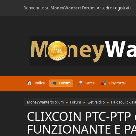
Benvenuto su
MoneyWantersForum
.
Accedi
o
registrati
.
Indice
Forum
Cerca
TinyPortal
MoneyWantersForum
Forum
GetPaidTo
PaidToClick, P
►
►
►
CLIXCOIN PTC-PTP
FUNZIONANTE E P