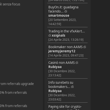
 è senza focus
BuyOn.it: guadagna
facendo...
di
smartmouse
[20 Settembre 2023,
14:42:59]
Trading in the vfxAlert...
di
xsignals
[24 Aprile 2023, 13:26:19]
Bookmaker non AAMS
di
jeremyjeremy12
[14 Aprile 2023, 09:47:23]
Casinò non AAMS
di
Rubiyaa
[30 Dicembre 2022,
23:13:42]
Info surebets su
 from referrals upgrade
bookmakers...
di
Rubiyaa
15% from referrals
[30 Dicembre 2022,
23:03:42]
20% from referrals
Paying site for crypto-