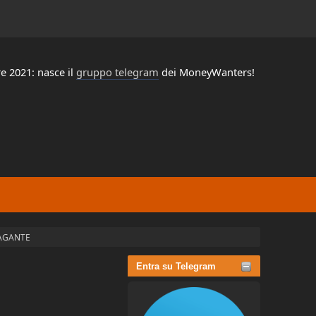
e 2021: nasce il
gruppo telegram
dei MoneyWanters!
PAGANTE
Entra su Telegram