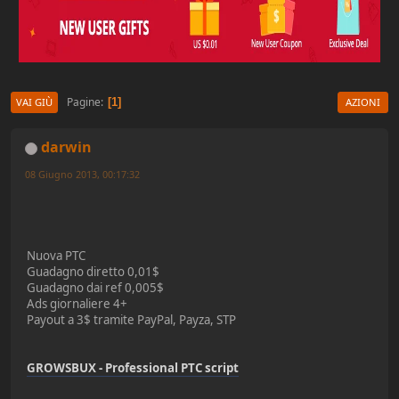
Pagine
1
VAI GIÙ
AZIONI
darwin
08 Giugno 2013, 00:17:32
Nuova PTC
Guadagno diretto 0,01$
Guadagno dai ref 0,005$
Ads giornaliere 4+
Payout a 3$ tramite PayPal, Payza, STP
GROWSBUX - Professional PTC script