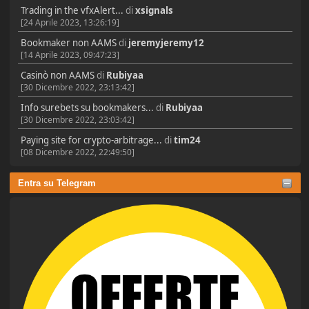
Trading in the vfxAlert...
di
xsignals
[24 Aprile 2023, 13:26:19]
Bookmaker non AAMS
di
jeremyjeremy12
[14 Aprile 2023, 09:47:23]
Casinò non AAMS
di
Rubiyaa
[30 Dicembre 2022, 23:13:42]
Info surebets su bookmakers...
di
Rubiyaa
[30 Dicembre 2022, 23:03:42]
Paying site for crypto-arbitrage...
di
tim24
[08 Dicembre 2022, 22:49:50]
Entra su Telegram