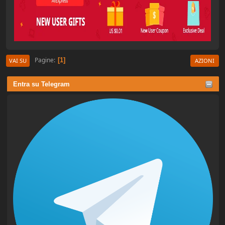
Pagine
1
VAI SU
AZIONI
Entra su Telegram