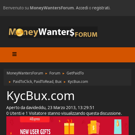
Benvenuto su
MoneyWantersForum
.
Accedi
o
registrati
.
MoneyWantersForum
Forum
GetPaidTo
►
►
PaidToClick, PaidToRead, Bux
KycBux.com
►
►
KycBux.com
Aperto da davideddu, 23 Marzo 2013, 13:29:51
0 Utenti e 1 Visitatore stanno visualizzando questa discussione.