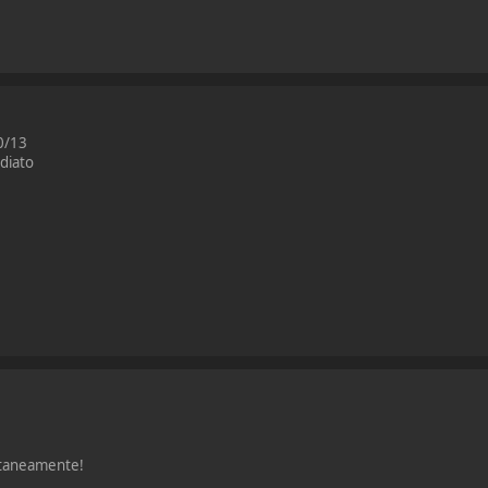
10/13
diato
antaneamente!