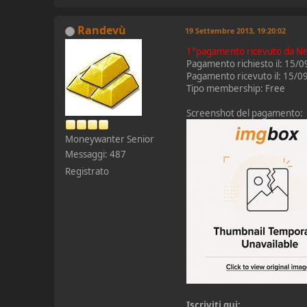
Randevù
19 Settembre 2013, 19:20:02
1°pagamento ricevuto da N
Pagamento richiesto il: 15/
Pagamento ricevuto il: 15/
Tipo membership: Free
Screenshot del pagamento:
Moneywanter Senior
Messaggi: 487
Registrato
Iscriviti qui: