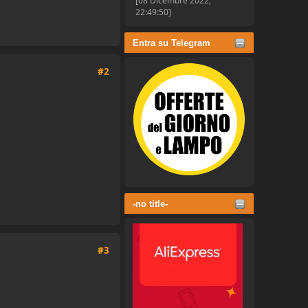
[08 Dicembre 2022,
22:49:50]
Entra su Telegram
#2
-no title-
#3