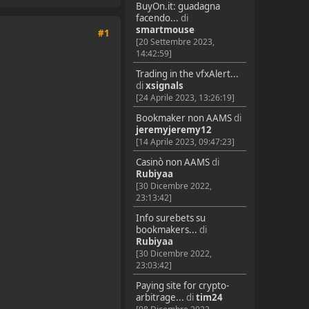
BuyOn.it: guadagna
facendo...
di
smartmouse
#1
[20 Settembre 2023,
14:42:59]
Trading in the vfxAlert...
di
xsignals
[24 Aprile 2023, 13:26:19]
Bookmaker non AAMS
di
jeremyjeremy12
[14 Aprile 2023, 09:47:23]
Casinò non AAMS
di
Rubiyaa
[30 Dicembre 2022,
23:13:42]
Info surebets su
bookmakers...
di
Rubiyaa
[30 Dicembre 2022,
23:03:42]
Paying site for crypto-
arbitrage...
di
tim24