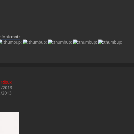
ef=ptcmntr
erdbux
11/2013
11/2013