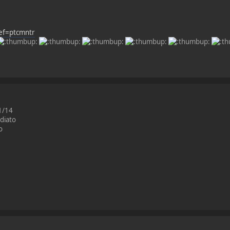
ef=ptcmntr
01/14
diato
o