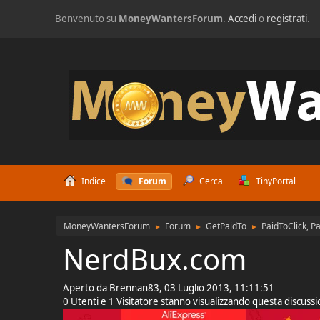
Benvenuto su
MoneyWantersForum
.
Accedi
o
registrati
.
Indice
Forum
Cerca
TinyPortal
MoneyWantersForum
Forum
GetPaidTo
PaidToClick, P
►
►
►
NerdBux.com
Aperto da Brennan83, 03 Luglio 2013, 11:11:51
0 Utenti e 1 Visitatore stanno visualizzando questa discuss