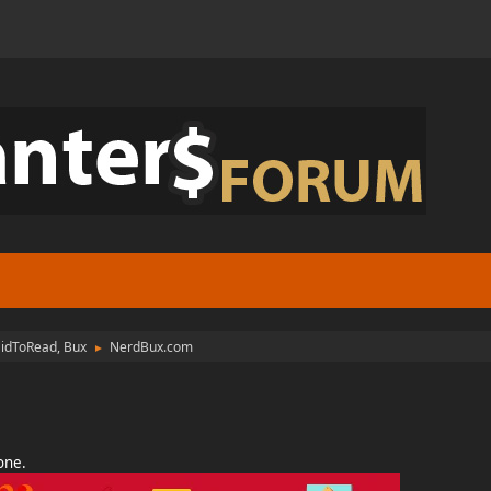
aidToRead, Bux
NerdBux.com
►
ione.