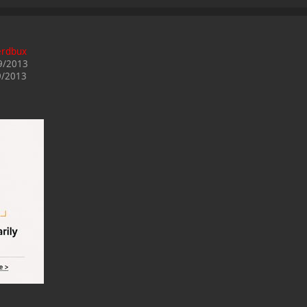
erdbux
09/2013
09/2013