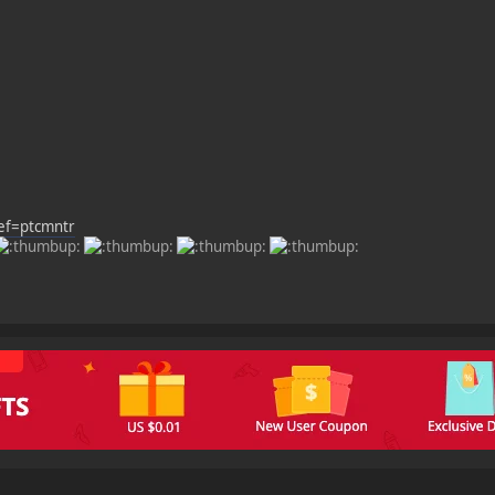
ef=ptcmntr