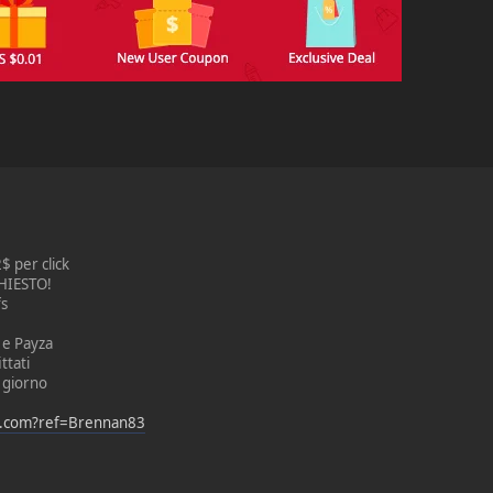
$ per click
HIESTO!
fs
 e Payza
ttati
l giorno
x.com?ref=Brennan83