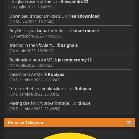
I migliori casinò online...
di
Alessandro22
[30 Luglio 2025, 10:45:50]
Download Instagram Reels...
di
reelsdownload
[24 Marzo 2025, 13:21:00]
BuyOn.it: guadagna facendo...
di
smartmouse
[20 Settembre 2023, 14:42:59]
Trading in the vfxAlert...
di
xsignals
[24 Aprile 2023, 13:26:19]
Bookmaker non AAMS
di
jeremyjeremy12
[14 Aprile 2023, 09:47:23]
Casinò non AAMS
di
Rubiyaa
[30 Dicembre 2022, 23:13:42]
Info surebets su bookmakers...
di
Rubiyaa
[30 Dicembre 2022, 23:03:42]
Paying site for crypto-arbitrage...
di
tim24
[08 Dicembre 2022, 22:49:50]
Entra su Telegram