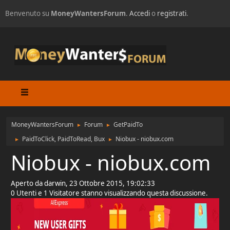
Benvenuto su
MoneyWantersForum
.
Accedi
o
registrati
.
MoneyWantersForum
Forum
GetPaidTo
►
►
PaidToClick, PaidToRead, Bux
Niobux - niobux.com
►
►
Niobux - niobux.com
Aperto da darwin, 23 Ottobre 2015, 19:02:33
0 Utenti e 1 Visitatore stanno visualizzando questa discussione.