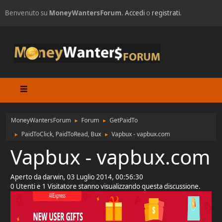
Benvenuto su
MoneyWantersForum
.
Accedi
o
registrati
.
MoneyWantersForum
Forum
GetPaidTo
►
►
PaidToClick, PaidToRead, Bux
Vapbux - vapbux.com
►
►
Vapbux - vapbux.com
Aperto da darwin, 03 Luglio 2014, 00:56:30
0 Utenti e 1 Visitatore stanno visualizzando questa discussione.