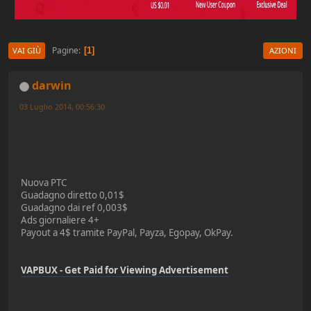
Pagine
1
VAI GIÙ
AZIONI
darwin
03 Luglio 2014, 00:56:30
Nuova PTC
Guadagno diretto 0,01$
Guadagno dai ref 0,003$
Ads giornaliere 4+
Payout a 4$ tramite PayPal, Payza, Egopay, OkPay.
VAPBUX - Get Paid for Viewing Advertisement