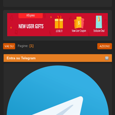
Pagine
1
VAI SU
AZIONI
Entra su Telegram