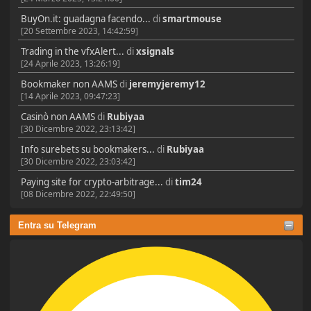
BuyOn.it: guadagna facendo...
di
smartmouse
[20 Settembre 2023, 14:42:59]
Trading in the vfxAlert...
di
xsignals
[24 Aprile 2023, 13:26:19]
Bookmaker non AAMS
di
jeremyjeremy12
[14 Aprile 2023, 09:47:23]
Casinò non AAMS
di
Rubiyaa
[30 Dicembre 2022, 23:13:42]
Info surebets su bookmakers...
di
Rubiyaa
[30 Dicembre 2022, 23:03:42]
Paying site for crypto-arbitrage...
di
tim24
[08 Dicembre 2022, 22:49:50]
Entra su Telegram