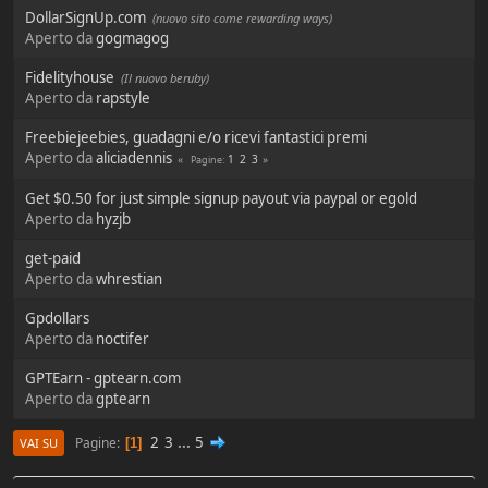
DollarSignUp.com
(nuovo sito come rewarding ways)
Aperto da
gogmagog
Fidelityhouse
(Il nuovo beruby)
Aperto da
rapstyle
Freebiejeebies, guadagni e/o ricevi fantastici premi
Aperto da
aliciadennis
1
2
3
Pagine
Get $0.50 for just simple signup payout via paypal or egold
Aperto da
hyzjb
get-paid
Aperto da
whrestian
Gpdollars
Aperto da
noctifer
GPTEarn - gptearn.com
Aperto da
gptearn
2
3
...
5
Pagine
1
VAI SU