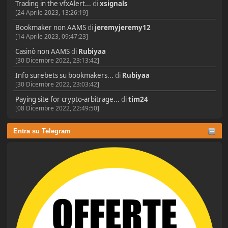
Trading in the vfxAlert...
di
xsignals
[24 Aprile 2023, 13:26:19]
Bookmaker non AAMS
di
jeremyjeremy12
[14 Aprile 2023, 09:47:23]
Casinò non AAMS
di
Rubiyaa
[30 Dicembre 2022, 23:13:42]
Info surebets su bookmakers...
di
Rubiyaa
[30 Dicembre 2022, 23:03:42]
Paying site for crypto-arbitrage...
di
tim24
[08 Dicembre 2022, 22:49:50]
Entra su Telegram