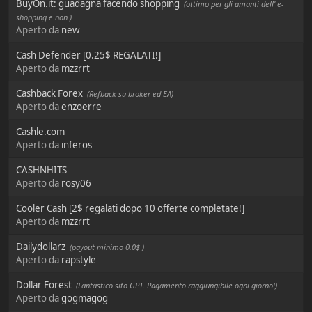
BuyOn.it: guadagna facendo shopping
(ottimo per gli amanti dell' e-
shopping e non )
Aperto da
new
Cash Defender [0.25$ REGALATI!]
Aperto da
mzzrrt
Cashback Forex
(Refback su broker ed EA)
Aperto da
enzoerre
Cashle.com
Aperto da
inferos
CASHNHITS
Aperto da
rosy06
Cooler Cash [2$ regalati dopo 10 offerte completate!]
Aperto da
mzzrrt
Dailydollarz
(payout minimo 0.0$ )
Aperto da
rapstyle
Dollar Forest
(Fantastico sito GPT. Pagamento raggiungibile ogni giorno!)
Aperto da
gogmagog