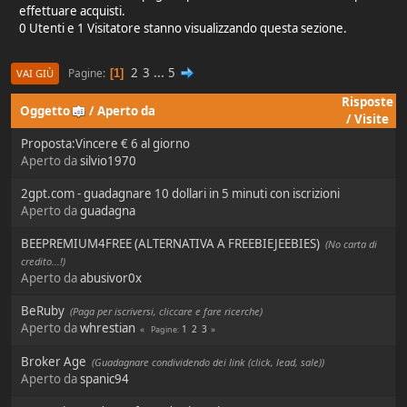
effettuare acquisti.
0 Utenti e 1 Visitatore stanno visualizzando questa sezione.
2
3
...
5
Pagine
1
VAI GIÙ
Risposte
Oggetto
/
Aperto da
/
Visite
Proposta:Vincere € 6 al giorno
Aperto da
silvio1970
2gpt.com - guadagnare 10 dollari in 5 minuti con iscrizioni
Aperto da
guadagna
BEEPREMIUM4FREE (ALTERNATIVA A FREEBIEJEEBIES)
(No carta di
credito...!)
Aperto da
abusivor0x
BeRuby
(Paga per iscriversi, cliccare e fare ricerche)
Aperto da
whrestian
1
2
3
Pagine
Broker Age
(Guadagnare condividendo dei link (click, lead, sale))
Aperto da
spanic94