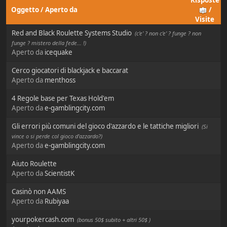
Risposte
Oggetto
/
Aperto da
/
Visite
Red and Black Roulette Systems Studio
(c'e' ? non c'e' ? funge ? non
funge ? mistero della fede... !)
Aperto da
icequake
Cerco giocatori di blackjack e baccarat
Aperto da
menthoss
4 Regole base per Texas Hold'em
Aperto da
e-gamblingcity.com
Gli errori più comuni del gioco d'azzardo e le tattiche migliori
(Si
vince o si perde col gioco d'azzardo?)
Aperto da
e-gamblingcity.com
Aiuto Roulette
Aperto da
ScientistK
Casinò non AAMS
Aperto da
Rubiyaa
yourpokercash.com
(bonus 50$ subito + altri 50$ )