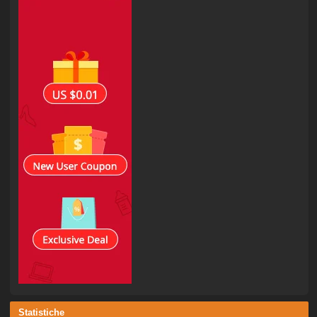
Statistiche