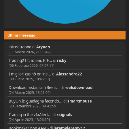
Ultimi messaggi
introduzione
di
Aryaan
[11 Marzo 2026, 21:03:42]
Trading212: azioni, ETF...
di
ricky
[06 Febbraio 2026, 07:07:11]
I migliori casinò online...
di
Alessandro22
[30 Luglio 2025, 10:45:50]
Download Instagram Reels...
di
reelsdownload
[24 Marzo 2025, 13:21:00]
BuyOn.it: guadagna facendo...
di
smartmouse
[20 Settembre 2023, 14:42:59]
Trading in the vfxAlert...
di
xsignals
[24 Aprile 2023, 13:26:19]
Bookmaker non AAMS
di
jeremyjeremy12