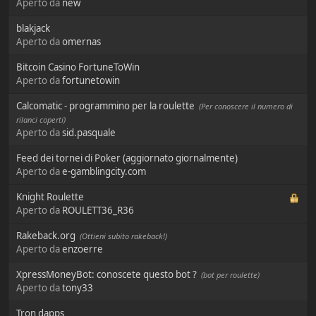
Aperto da
new
blakjack
Aperto da
omernas
Bitcoin Casino FortuneToWin
Aperto da
fortunetowin
Calcomatic - programmino per la roulette
(Per conoscere il numero di
rilanci coperti)
Aperto da
sid.pasquale
Feed dei tornei di Poker (aggiornato giornalmente)
Aperto da
e-gamblingcity.com
Knight Roulette
Aperto da
ROULETT36_R36
Rakeback.org
(Ottieni subito rakeback!)
Aperto da
enzoerre
XpressMoneyBot: conoscete questo bot ?
(bot per roulette)
Aperto da
tony33
Tron dapps