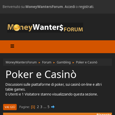
Benvenuto su
MoneyWantersForum
.
Accedi
o
registrati
.
MoneyWantersForum
Forum
Gambling
Poker e Casinò
►
►
►
Poker e Casinò
Discussioni sulle piattaforme di poker, sui casinò on-line e altri
table games.
0 Utenti e 1 Visitatore stanno visualizzando questa sezione.
2
3
...
5
Pagine
1
VAI GIÙ