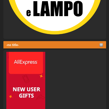
-no title-