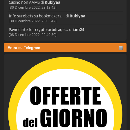
Casinò non AAMS
di
Rubiyaa
[30 Dicembre 2022, 23:13:42]
Info surebets su bookmakers...
di
Rubiyaa
[30 Dicembre 2022, 23:03:42]
Paying site for crypto-arbitrage...
di
tim24
[08 Dicembre 2022, 22:49:50]
Entra su Telegram