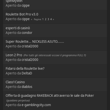
SpinMyWin
Aperto da
cippe
Roulette Bot Pro v3.0
Aperto da
cippe
1
2
3
4
Pagine
esperti di casinò
Aperto da
condor
Super Roulette... NICKLESS AIUTO.......
Aperto da
cristal2000
Leon 2 Pro
(Per tutti gli interessati eccovi il programma FULL !!)
Aperto da
cristal2000
Fidarsi della Roulette live?
Aperto da
DeltaD
Class1Casino
Aperto da
diablos
Offerta di guadagno RAKEBACK attraverso le sale da Poker
(guadano perpetuo)
Aperto da
e-gamblingcity.com