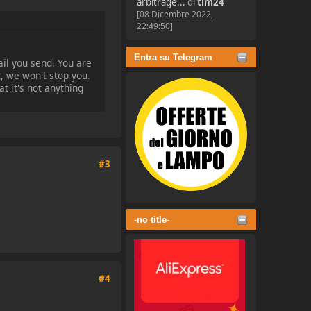
arbitrage...
di
tim24
[08 Dicembre 2022,
22:49:50]
Entra su Telegram
il you send. You are
t, we won't stop you.
t it's not anything
#3
-no title-
#4