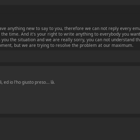
ave anything new to say to you, therefore we can not reply every ema
 the time. And it's your right to write anything to everybody you wan
n you the situation and we are really sorry, you can not understand tha
oment, but we are trying to resolve the problem at our maximum.
ed io l'ho giusto preso... là.