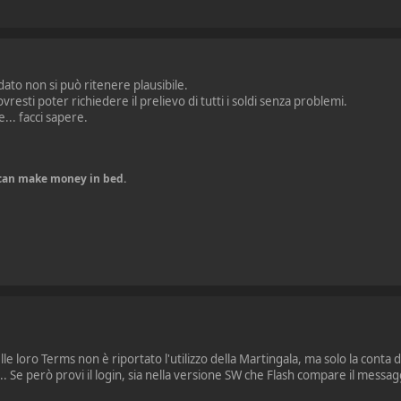
ato non si può ritenere plausibile.
vresti poter richiedere il prelievo di tutti i soldi senza problemi.
e... facci sapere.
u can make money in bed.
le loro Terms non è riportato l'utilizzo della Martingala, ma solo la conta d
.. Se però provi il login, sia nella versione SW che Flash compare il messa
.