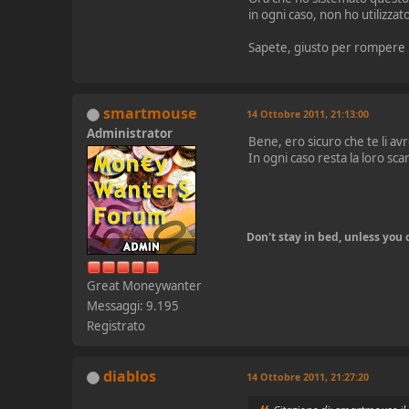
in ogni caso, non ho utilizza
Sapete, giusto per rompere le
smartmouse
14 Ottobre 2011, 21:13:00
Administrator
Bene, ero sicuro che te li a
In ogni caso resta la loro sca
Don't stay in bed, unless yo
Great Moneywanter
Messaggi: 9.195
Registrato
diablos
14 Ottobre 2011, 21:27:20