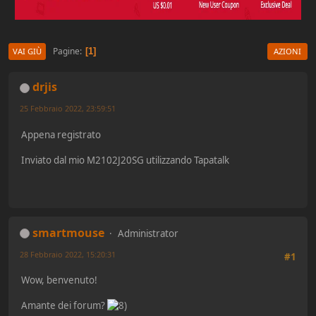
Pagine
1
VAI GIÙ
AZIONI
drjis
25 Febbraio 2022, 23:59:51
Appena registrato
Inviato dal mio M2102J20SG utilizzando Tapatalk
smartmouse
Administrator
28 Febbraio 2022, 15:20:31
#1
Wow, benvenuto!
Amante dei forum?