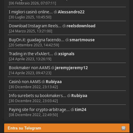
[06 Febbraio 2026, 07:07:11]
I migliori casinò online...
di
Alessandro22
[30 Luglio 2025, 10:45:50]
Download Instagram Reels...
di
reelsdownload
[24 Marzo 2025, 13:21:00]
BuyOn.it: guadagna facendo...
di
smartmouse
[20 Settembre 2023, 14:42:59]
Trading in the vfxAlert...
di
xsignals
[24 Aprile 2023, 13:26:19]
Bookmaker non AAMS
di
jeremyjeremy12
[14 Aprile 2023, 09:47:23]
Casinò non AAMS
di
Rubiyaa
[30 Dicembre 2022, 23:13:42]
Info surebets su bookmakers...
di
Rubiyaa
[30 Dicembre 2022, 23:03:42]
Paying site for crypto-arbitrage...
di
tim24
[08 Dicembre 2022, 22:49:50]
Entra su Telegram