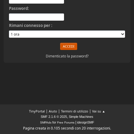
Password:
Rimani connesso per :
Dimenticato la password?
|
|
|
TinyPortal
Aiuto
Termini di utilizzo
Vai su ▲
,
SMF 2.1.6 © 2025
Simple Machines
|
for
idesignSMF
SMFAds
Free Forums
Pagina creata in 0.105 secondi con 20 interrogazioni.