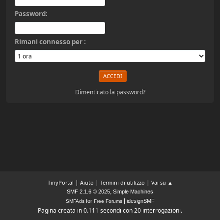
Password:
Rimani connesso per :
Dimenticato la password?
|
|
|
TinyPortal
Aiuto
Termini di utilizzo
Vai su ▲
,
SMF 2.1.6 © 2025
Simple Machines
|
for
idesignSMF
SMFAds
Free Forums
Pagina creata in 0.111 secondi con 20 interrogazioni.