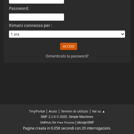
Password:
Rimani connesso per :
Dimenticato la password?
|
|
|
TinyPortal
Aiuto
Termini di utilizzo
Vai su ▲
,
SMF 2.1.6 © 2025
Simple Machines
|
for
idesignSMF
SMFAds
Free Forums
Pagina creata in 0.058 secondi con 20 interrogazioni.