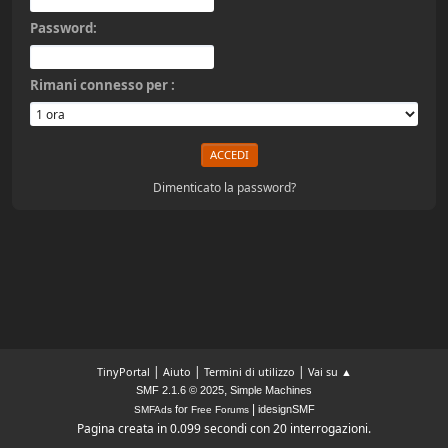
Password:
Rimani connesso per :
Dimenticato la password?
|
|
|
TinyPortal
Aiuto
Termini di utilizzo
Vai su ▲
,
SMF 2.1.6 © 2025
Simple Machines
|
for
idesignSMF
SMFAds
Free Forums
Pagina creata in 0.099 secondi con 20 interrogazioni.