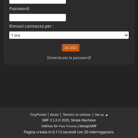
Password:
Rimani connesso per :
Dimenticato la password?
|
|
|
TinyPortal
Aiuto
Termini di utilizzo
Vai su ▲
,
SMF 2.1.6 © 2025
Simple Machines
|
for
idesignSMF
SMFAds
Free Forums
Pagina creata in 0.113 secondi con 20 interrogazioni.