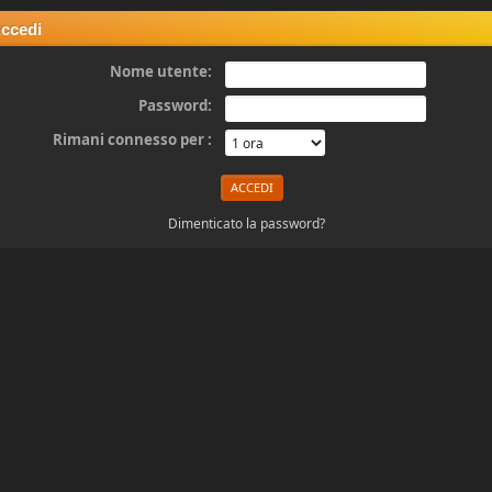
ccedi
Nome utente:
Password:
Rimani connesso per :
Dimenticato la password?