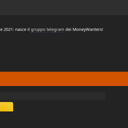
e 2021: nasce il
gruppo telegram
dei MoneyWanters!