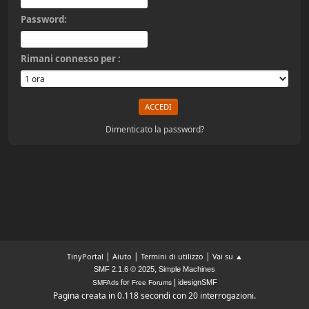
Password:
Rimani connesso per :
Dimenticato la password?
|
|
|
TinyPortal
Aiuto
Termini di utilizzo
Vai su ▲
,
SMF 2.1.6 © 2025
Simple Machines
|
for
idesignSMF
SMFAds
Free Forums
Pagina creata in 0.118 secondi con 20 interrogazioni.