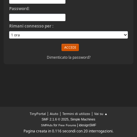
Password:
Rimani connesso per :
Dimenticato la password?
|
|
|
TinyPortal
Aiuto
Termini di utilizzo
Vai su ▲
,
SMF 2.1.6 © 2025
Simple Machines
|
for
idesignSMF
SMFAds
Free Forums
Pagina creata in 0.116 secondi con 20 interrogazioni.