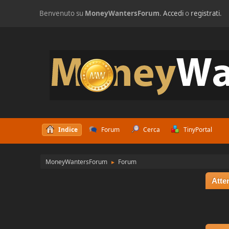
Benvenuto su
MoneyWantersForum
.
Accedi
o
registrati
.
Indice
Forum
Cerca
TinyPortal
MoneyWantersForum
Forum
►
Atte