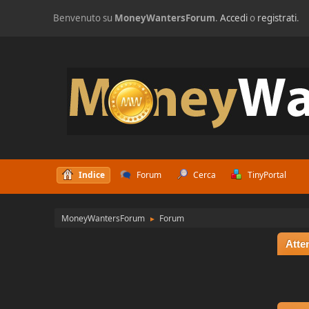
Benvenuto su
MoneyWantersForum
.
Accedi
o
registrati
.
Indice
Forum
Cerca
TinyPortal
MoneyWantersForum
Forum
►
Atte