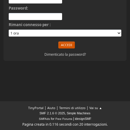
Password:
Rimani connesso per :
Dimenticato la password?
|
|
|
TinyPortal
Aiuto
Termini di utilizzo
Vai su ▲
,
SMF 2.1.6 © 2025
Simple Machines
|
for
idesignSMF
SMFAds
Free Forums
Pagina creata in 0.116 secondi con 20 interrogazioni.