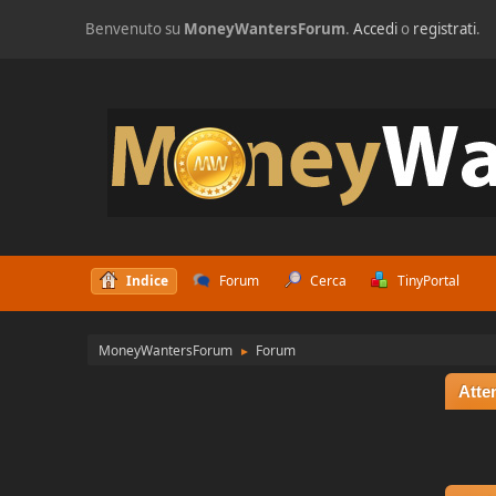
Benvenuto su
MoneyWantersForum
.
Accedi
o
registrati
.
Indice
Forum
Cerca
TinyPortal
MoneyWantersForum
Forum
►
Atte