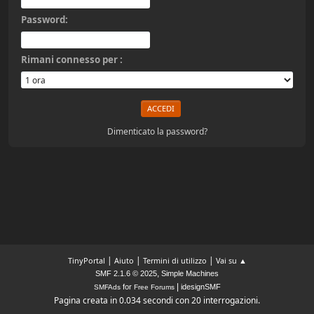
Password:
Rimani connesso per :
Dimenticato la password?
|
|
|
TinyPortal
Aiuto
Termini di utilizzo
Vai su ▲
,
SMF 2.1.6 © 2025
Simple Machines
|
for
idesignSMF
SMFAds
Free Forums
Pagina creata in 0.034 secondi con 20 interrogazioni.