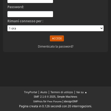
Password:
Rimani connesso per :
Dimenticato la password?
|
|
|
TinyPortal
Aiuto
Termini di utilizzo
Vai su ▲
,
SMF 2.1.6 © 2025
Simple Machines
|
for
idesignSMF
SMFAds
Free Forums
Pagina creata in 0.126 secondi con 20 interrogazioni.