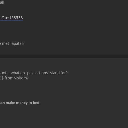
ail
om/?p=153538
e met Tapatalk
unt... what do "paid actions" stand for?
0$ from visitors?
u can make money in bed.