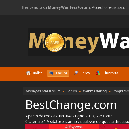
Benvenuto su
MoneyWantersForum
.
Accedi
o
registrati
.
Indice
Forum
Cerca
TinyPortal
MoneyWantersForum
Forum
Webmastering
Programmi 
►
►
►
BestChange.com
Aperto da cookiekush, 04 Giugno 2017, 22:13:03
0 Utenti e 1 Visitatore stanno visualizzando questa discuss