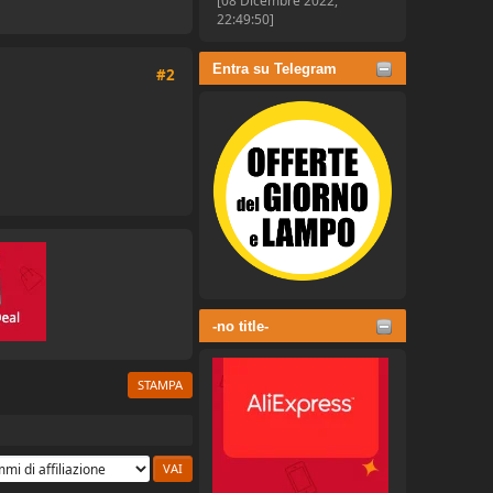
[08 Dicembre 2022,
22:49:50]
Entra su Telegram
#2
-no title-
STAMPA