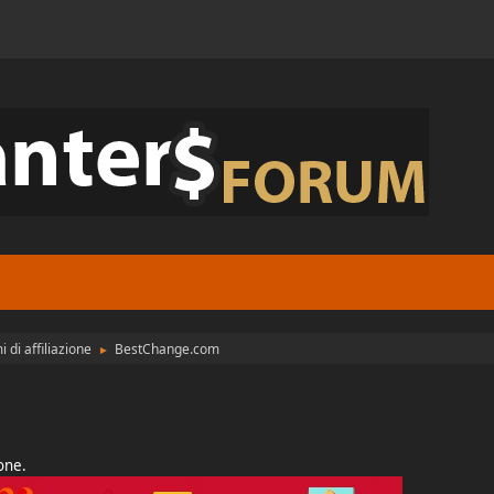
di affiliazione
BestChange.com
►
ione.