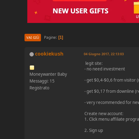
Pagine
1
VAI GIÙ
cookiekush
04 Giugno 2017, 22:13:03
legit site:
- no need investment
Moneywanter Baby
- get $0,4-$0,6 from visitor (
Messaggi: 15
Registrato
- get $0,17 from downline (re
- very recommended for ne
Create new account:
1. Click menu affiliate prog
2. Sign up