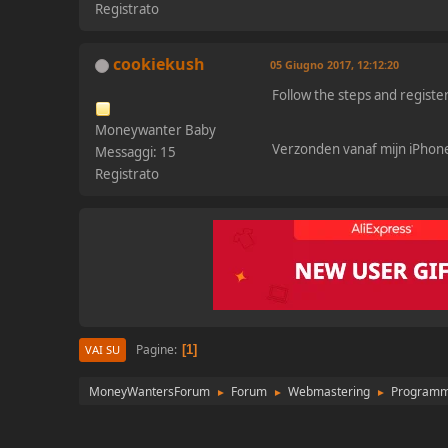
Registrato
cookiekush
05 Giugno 2017, 12:12:20
Follow the steps and registe
Moneywanter Baby
Verzonden vanaf mijn iPhon
Messaggi: 15
Registrato
Pagine
1
VAI SU
MoneyWantersForum
Forum
Webmastering
Programmi 
►
►
►