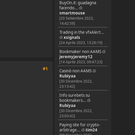
BuyOn.it: guadagna
facendo...
di
smartmouse
[20 Settembre 2023,
14:42:59]
Trading in the vfxAlert...
di
xsignals
[24 Aprile 2023, 13:26:19]
Bookmaker non AAMS
di
jeremyjeremy12
[14 Aprile 2023, 09:47:23]
#1
Casinò non AAMS
di
Rubiyaa
[30 Dicembre 2022,
23:13:42]
Info surebets su
bookmakers...
di
Rubiyaa
[30 Dicembre 2022,
23:03:42]
Paying site for crypto-
arbitrage...
di
tim24