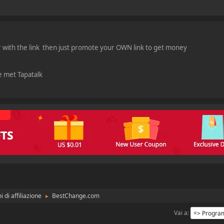
r with the link then just promote your OWN link to get money
e met Tapatalk
di affiliazione
BestChange.com
►
Vai a