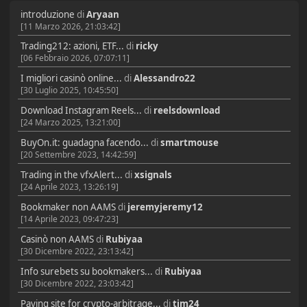
introduzione
di
Aryaan
[11 Marzo 2026, 21:03:42]
Trading212: azioni, ETF...
di
ricky
[06 Febbraio 2026, 07:07:11]
I migliori casinò online...
di
Alessandro22
[30 Luglio 2025, 10:45:50]
Download Instagram Reels...
di
reelsdownload
[24 Marzo 2025, 13:21:00]
BuyOn.it: guadagna facendo...
di
smartmouse
[20 Settembre 2023, 14:42:59]
Trading in the vfxAlert...
di
xsignals
[24 Aprile 2023, 13:26:19]
Bookmaker non AAMS
di
jeremyjeremy12
[14 Aprile 2023, 09:47:23]
Casinò non AAMS
di
Rubiyaa
[30 Dicembre 2022, 23:13:42]
Info surebets su bookmakers...
di
Rubiyaa
[30 Dicembre 2022, 23:03:42]
Paying site for crypto-arbitrage...
di
tim24