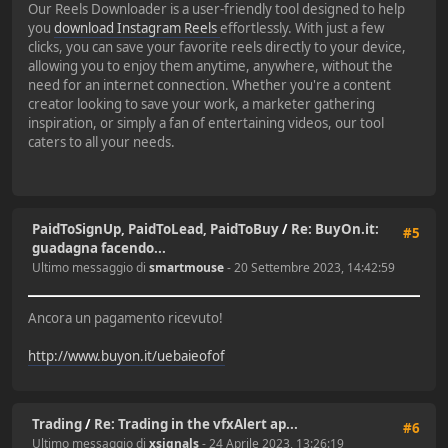
Our Reels Downloader is a user-friendly tool designed to help
you
download Instagram Reels
effortlessly. With just a few
clicks, you can save your favorite reels directly to your device,
allowing you to enjoy them anytime, anywhere, without the
need for an internet connection. Whether you're a content
creator looking to save your work, a marketer gathering
inspiration, or simply a fan of entertaining videos, our tool
caters to all your needs.
PaidToSignUp, PaidToLead, PaidToBuy
/
Re: BuyOn.it:
#5
guadagna facendo...
Ultimo messaggio di
smartmouse
- 20 Settembre 2023, 14:42:59
Ancora un pagamento ricevuto!
http://www.buyon.it/uebaieofof
Trading
/
Re: Trading in the vfxAlert ap...
#6
Ultimo messaggio di
xsignals
- 24 Aprile 2023, 13:26:19