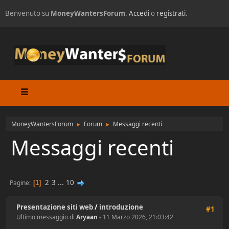
Benvenuto su
MoneyWantersForum
.
Accedi
o
registrati
.
MoneyWantersForum
Forum
Messaggi recenti
►
►
Messaggi recenti
2
3
...
10
Pagine
1
Presentazione siti web
/
introduzione
#1
Ultimo messaggio di
Aryaan
- 11 Marzo 2026, 21:03:42