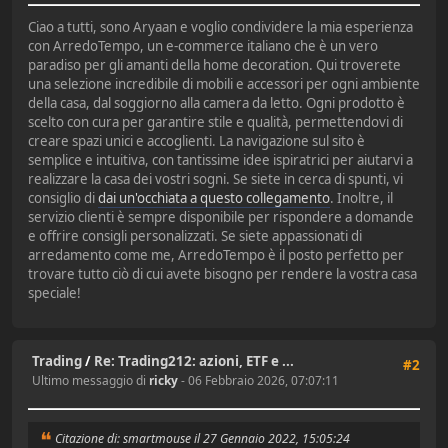
Ciao a tutti, sono Aryaan e voglio condividere la mia esperienza
con ArredoTempo, un e-commerce italiano che è un vero
paradiso per gli amanti della home decoration. Qui troverete
una selezione incredibile di mobili e accessori per ogni ambiente
della casa, dal soggiorno alla camera da letto. Ogni prodotto è
scelto con cura per garantire stile e qualità, permettendovi di
creare spazi unici e accoglienti. La navigazione sul sito è
semplice e intuitiva, con tantissime idee ispiratrici per aiutarvi a
realizzare la casa dei vostri sogni. Se siete in cerca di spunti, vi
consiglio di
dai un'occhiata a questo collegamento
. Inoltre, il
servizio clienti è sempre disponibile per rispondere a domande
e offrire consigli personalizzati. Se siete appassionati di
arredamento come me, ArredoTempo è il posto perfetto per
trovare tutto ciò di cui avete bisogno per rendere la vostra casa
speciale!
Trading
/
Re: Trading212: azioni, ETF e ...
#2
Ultimo messaggio di
ricky
- 06 Febbraio 2026, 07:07:11
Citazione di: smartmouse il 27 Gennaio 2022, 15:05:24