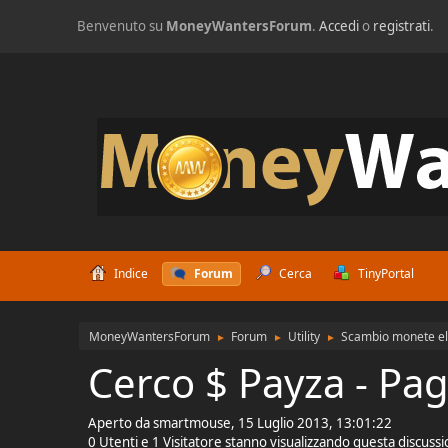
Benvenuto su
MoneyWantersForum
.
Accedi
o
registrati
.
Indice
Forum
Cerca
TinyPortal
MoneyWantersForum
Forum
Utility
Scambio monete el
►
►
►
Cerco $ Payza - Pa
Aperto da smartmouse, 15 Luglio 2013, 13:01:22
0 Utenti e 1 Visitatore stanno visualizzando questa discuss