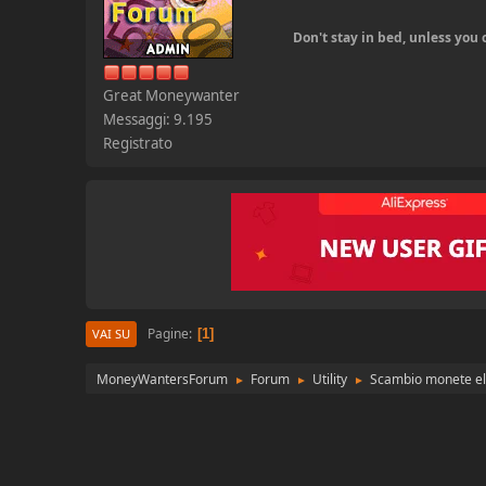
Don't stay in bed, unless yo
Great Moneywanter
Messaggi: 9.195
Registrato
Pagine
1
VAI SU
MoneyWantersForum
Forum
Utility
Scambio monete el
►
►
►