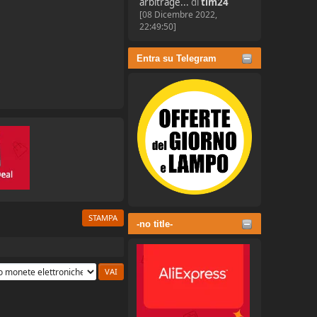
arbitrage...
di
tim24
[08 Dicembre 2022,
22:49:50]
Entra su Telegram
STAMPA
-no title-