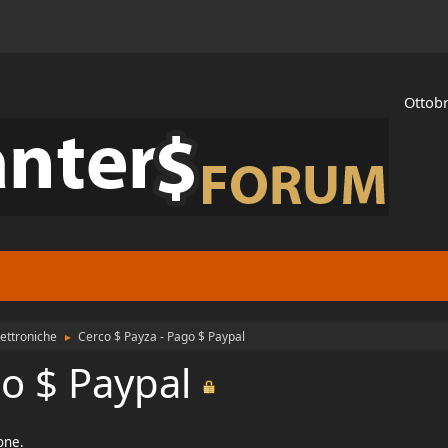
Ottobr
ettroniche
Cerco $ Payza - Pago $ Paypal
►
go $ Paypal
ione.