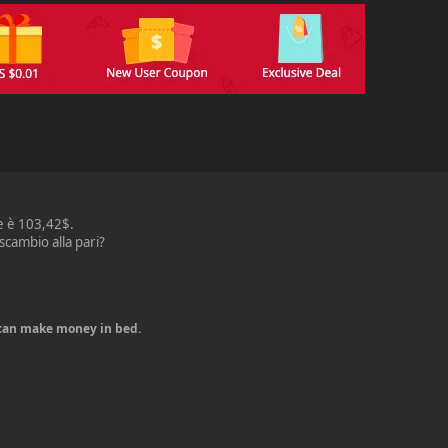
e è 103,42$.
scambio alla pari?
u can make money in bed.