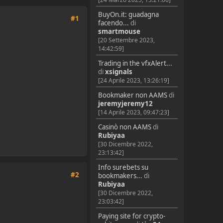
BuyOn.it: guadagna
#1
facendo...
di
smartmouse
[20 Settembre 2023,
14:42:59]
Trading in the vfxAlert...
di
xsignals
[24 Aprile 2023, 13:26:19]
Bookmaker non AAMS
di
jeremyjeremy12
[14 Aprile 2023, 09:47:23]
Casinò non AAMS
di
Rubiyaa
[30 Dicembre 2022,
23:13:42]
Info surebets su
#2
bookmakers...
di
Rubiyaa
[30 Dicembre 2022,
23:03:42]
Paying site for crypto-