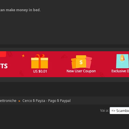
u can make money in bed.
ettroniche
Cerco $ Payza - Pago $ Paypal
►
Vai a