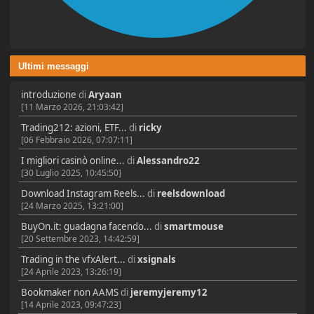
Ultimi messaggi
introduzione
di
Aryaan
[11 Marzo 2026, 21:03:42]
Trading212: azioni, ETF...
di
ricky
[06 Febbraio 2026, 07:07:11]
I migliori casinò online...
di
Alessandro22
[30 Luglio 2025, 10:45:50]
Download Instagram Reels...
di
reelsdownload
[24 Marzo 2025, 13:21:00]
BuyOn.it: guadagna facendo...
di
smartmouse
[20 Settembre 2023, 14:42:59]
Trading in the vfxAlert...
di
xsignals
[24 Aprile 2023, 13:26:19]
Bookmaker non AAMS
di
jeremyjeremy12
[14 Aprile 2023, 09:47:23]