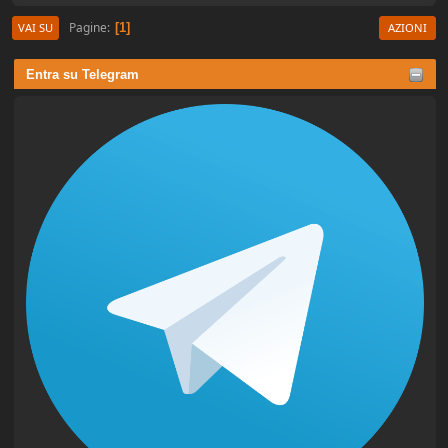
Pagine
1
VAI SU
AZIONI
Entra su Telegram