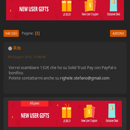
Pagine
1
VAI GIÙ
AZIONI
Rib
09 Giugno 2015, 13:46:49
Vorrei scambiare 132€ che ho su Solid Trust Pay con PayPal o
bonifico.
Potete contattarmi anche su
righele.stefano@gmail.com