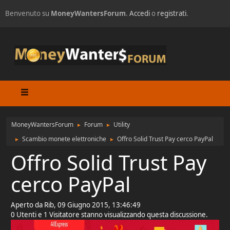
Benvenuto su
MoneyWantersForum
.
Accedi
o
registrati
.
MoneyWantersForum
Forum
Utility
►
►
Scambio monete elettroniche
Offro Solid Trust Pay cerco PayPal
►
►
Offro Solid Trust Pay
cerco PayPal
Aperto da Rib, 09 Giugno 2015, 13:46:49
0 Utenti e 1 Visitatore stanno visualizzando questa discussione.