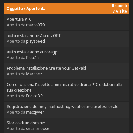
Risposte
Oggetto
/
Aperto da
/
Visite
Apertura PTC
Aperto da
marco979
aiuto installazione AuroraGPT
Aperto da
playspeed
aiuto installazione auroragpt
Aperto da
RigaZh
Problema installazione Create Your GetPaid
Aperto da
Marchez
Come funziona l'aspetto amministrativo di una PTC e dubbi sulla
sua creazione
Aperto da
EnricoDP
Registrazione domini, mail hosting, webhosting professionale
Aperto da
macgyver
Storico di un dominio
Aperto da
smartmouse