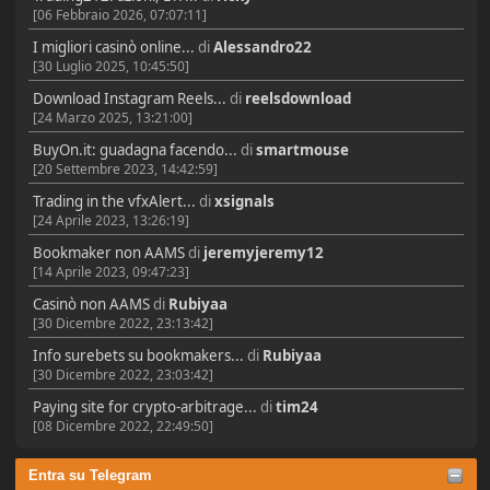
[06 Febbraio 2026, 07:07:11]
I migliori casinò online...
di
Alessandro22
[30 Luglio 2025, 10:45:50]
Download Instagram Reels...
di
reelsdownload
[24 Marzo 2025, 13:21:00]
BuyOn.it: guadagna facendo...
di
smartmouse
[20 Settembre 2023, 14:42:59]
Trading in the vfxAlert...
di
xsignals
[24 Aprile 2023, 13:26:19]
Bookmaker non AAMS
di
jeremyjeremy12
[14 Aprile 2023, 09:47:23]
Casinò non AAMS
di
Rubiyaa
[30 Dicembre 2022, 23:13:42]
Info surebets su bookmakers...
di
Rubiyaa
[30 Dicembre 2022, 23:03:42]
Paying site for crypto-arbitrage...
di
tim24
[08 Dicembre 2022, 22:49:50]
Entra su Telegram