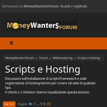
Benvenuto su
MoneyWantersForum
.
Accedi
o
registrati
.
MoneyWantersForum
Forum
Webmastering
Scripts e Hosting
►
►
►
Scripts e Hosting
Discussioni sull'installazione di scripts/framework e sulla
registrazione di hosting/domini per creare siti web di qualsiasi
tipo.
0 Utenti e 2 Visitatori stanno visualizzando questa sezione.
1
...
5
6
Pagine
7
VAI GIÙ