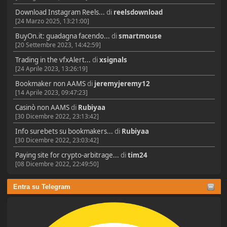
Download Instagram Reels...
di
reelsdownload
[24 Marzo 2025, 13:21:00]
BuyOn.it: guadagna facendo...
di
smartmouse
[20 Settembre 2023, 14:42:59]
Trading in the vfxAlert...
di
xsignals
[24 Aprile 2023, 13:26:19]
Bookmaker non AAMS
di
jeremyjeremy12
[14 Aprile 2023, 09:47:23]
Casinò non AAMS
di
Rubiyaa
[30 Dicembre 2022, 23:13:42]
Info surebets su bookmakers...
di
Rubiyaa
[30 Dicembre 2022, 23:03:42]
Paying site for crypto-arbitrage...
di
tim24
[08 Dicembre 2022, 22:49:50]
Entra su Telegram