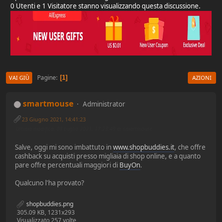
0 Utenti e 1 Visitatore stanno visualizzando questa discussione.
Pagine
1
VAI GIÙ
AZIONI
smartmouse
Administrator
23 Giugno 2021, 14:41:23
Ultima modifica
: 08 Luglio 2021, 17:23:49 di smartmouse
Salve, oggi mi sono imbattuto in
www.shopbuddies.it
, che offre
cashback su acquisti presso migliaia di shop online, e a quanto
pare offre percentuali maggiori di
BuyOn
.
Qualcuno l'ha provato?
shopbuddies.png
305.09 KB, 1231x293
Visualizzato 257 volte