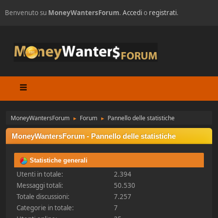
Benvenuto su
MoneyWantersForum
.
Accedi
o
registrati
.
MoneyWantersForum
Forum
Pannello delle statistiche
►
►
MoneyWantersForum - Pannello delle statistiche
Statistiche generali
Utenti in totale:
2.394
Messaggi totali:
50.530
Totale discussioni:
7.257
Categorie in totale:
7