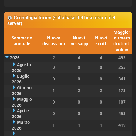
Cronologia forum (sulla base del fuso orario del
server)
Maggior
Sommario
Nuove
Nuovi
Nuovi
numero
annuale
discussioni
messaggi
iscritti
di utenti
online
2026
2
4
4
453
Agosto
0
0
0
255
2026
Luglio
0
0
0
341
2026
Giugno
1
2
2
173
2026
Maggio
0
0
0
107
2026
Aprile
0
0
0
453
2026
Marzo
1
1
1
419
2026