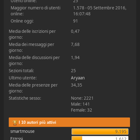
Utenti online:
25
Maggior numero di utenti
1.578 - 05 Settembre 2016,
online:
16:07:48
Online oggi:
91
Media delle iscrizioni per
0,47
giorno:
Media dei messaggi per
7,68
giorno:
Media delle discussioni per
1,94
giorno:
Sezioni totali:
25
Ultimo utente:
Aryaan
Media delle presenze per
34,35
giorno:
Statistiche sesso:
None: 2221
Male: 141
Female: 32
I 10 autori più attivi
smartmouse
9.195
Ezzrssi
1.612