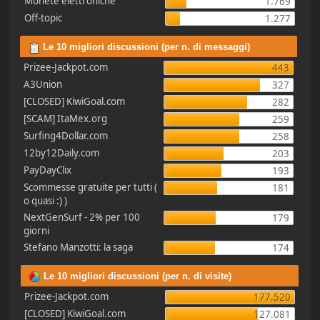
Monete elettroniche
1.769
Off-topic
1.277
Le 10 migliori discussioni (per n. di messaggi)
Prizee-Jackpot.com
443
A3Union
327
[CLOSED] KiwiGoal.com
282
[SCAM] ItaMex.org
259
Surfing4Dollar.com
258
12by12Daily.com
203
PayDayClix
193
Scommesse gratuite per tutti (
181
o quasi :) )
NextGenSurf - 2% per 100
179
giorni
Stefano Manzotti: la saga
174
Le 10 migliori discussioni (per n. di visite)
Prizee-Jackpot.com
177.520
[CLOSED] KiwiGoal.com
127.081