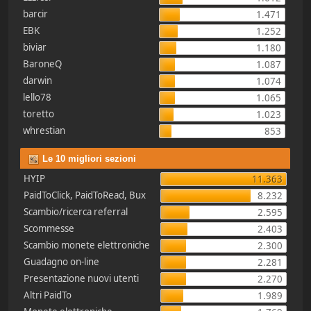
barcir
1.471
EBK
1.252
biviar
1.180
BaroneQ
1.087
darwin
1.074
lello78
1.065
toretto
1.023
whrestian
853
Le 10 migliori sezioni
HYIP
11.363
PaidToClick, PaidToRead, Bux
8.232
Scambio/ricerca referral
2.595
Scommesse
2.403
Scambio monete elettroniche
2.300
Guadagno on-line
2.281
Presentazione nuovi utenti
2.270
Altri PaidTo
1.989