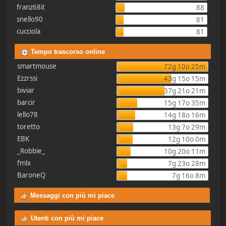
franz68it
88
snello90
81
cucciola
81
Tempo trascorso online
smartmouse
72g 10o 25m
Ezzrssi
43g 15o 15m
biviar
37g 21o 21m
barcir
15g 17o 35m
lello78
14g 18o 16m
toretto
13g 7o 29m
EBK
12g 10o 0m
_Robbie_
10g 20o 11m
fmlx
7g 23o 28m
BaroneQ
7g 16o 8m
Messaggi con più mi piace
Utenti con più mi piace