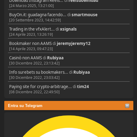
Download Instagram Reels...
di
reelsdownload
[24 Marzo 2025, 13:21:00]
BuyOn.it: guadagna facendo...
di
smartmouse
[20 Settembre 2023, 14:42:59]
Trading in the vfxAlert...
di
xsignals
[24 Aprile 2023, 13:26:19]
Bookmaker non AAMS
di
jeremyjeremy12
[14 Aprile 2023, 09:47:23]
Casinò non AAMS
di
Rubiyaa
[30 Dicembre 2022, 23:13:42]
Info surebets su bookmakers...
di
Rubiyaa
[30 Dicembre 2022, 23:03:42]
Paying site for crypto-arbitrage...
di
tim24
[08 Dicembre 2022, 22:49:50]
Entra su Telegram