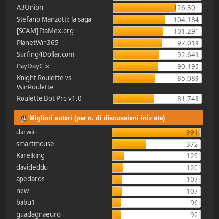
A3Union
126.301
Stefano Manzotti: la saga
104.184
[SCAM] ItaMex.org
101.291
PlanetWin365
97.019
Surfing4Dollar.com
92.649
PayDayClix
90.195
Knight Roulette vs
85.089
WinRoulette
Roulette Bot Pro v1.0
81.748
Migliori autori (per n. di discussioni iniziate)
darwin
991
smartmouse
372
Karelking
129
davideddu
120
apedaros
107
new
107
babu1
96
guadagnaeuro
92