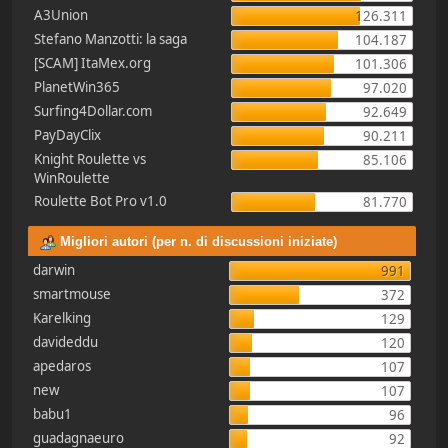
A3Union
126.311
Stefano Manzotti: la saga
104.187
[SCAM] ItaMex.org
101.306
PlanetWin365
97.020
Surfing4Dollar.com
92.649
PayDayClix
90.211
Knight Roulette vs
85.106
WinRoulette
Roulette Bot Pro v1.0
81.770
Migliori autori (per n. di discussioni iniziate)
darwin
991
smartmouse
372
Karelking
129
davideddu
120
apedaros
107
new
107
babu1
96
guadagnaeuro
92