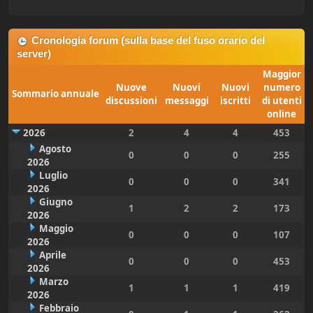
Cronologia forum (sulla base del fuso orario del
server)
Maggior
Nuove
Nuovi
Nuovi
numero
Sommario annuale
discussioni
messaggi
iscritti
di utenti
online
2026
2
4
4
453
Agosto
0
0
0
255
2026
Luglio
0
0
0
341
2026
Giugno
1
2
2
173
2026
Maggio
0
0
0
107
2026
Aprile
0
0
0
453
2026
Marzo
1
1
1
419
2026
Febbraio