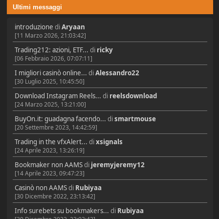
Ultimi messaggi
introduzione
di
Aryaan
[11 Marzo 2026, 21:03:42]
Trading212: azioni, ETF...
di
ricky
[06 Febbraio 2026, 07:07:11]
I migliori casinò online...
di
Alessandro22
[30 Luglio 2025, 10:45:50]
Download Instagram Reels...
di
reelsdownload
[24 Marzo 2025, 13:21:00]
BuyOn.it: guadagna facendo...
di
smartmouse
[20 Settembre 2023, 14:42:59]
Trading in the vfxAlert...
di
xsignals
[24 Aprile 2023, 13:26:19]
Bookmaker non AAMS
di
jeremyjeremy12
[14 Aprile 2023, 09:47:23]
Casinò non AAMS
di
Rubiyaa
[30 Dicembre 2022, 23:13:42]
Info surebets su bookmakers...
di
Rubiyaa