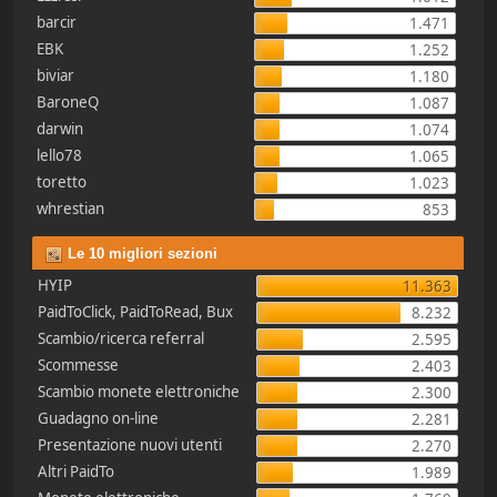
barcir
1.471
EBK
1.252
biviar
1.180
BaroneQ
1.087
darwin
1.074
lello78
1.065
toretto
1.023
whrestian
853
Le 10 migliori sezioni
HYIP
11.363
PaidToClick, PaidToRead, Bux
8.232
Scambio/ricerca referral
2.595
Scommesse
2.403
Scambio monete elettroniche
2.300
Guadagno on-line
2.281
Presentazione nuovi utenti
2.270
Altri PaidTo
1.989