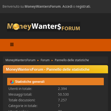
Benvenuto su
MoneyWantersForum
.
Accedi
o
registrati
.
MoneyWantersForum
Forum
Pannello delle statistiche
►
►
MoneyWantersForum - Pannello delle statistiche
Statistiche generali
Utenti in totale:
2.394
Messaggi totali:
50.530
Totale discussioni:
7.257
Categorie in totale:
7