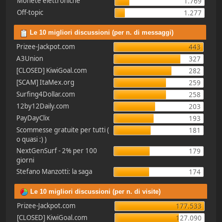
Monete elettroniche
1.769
Off-topic
1.277
Le 10 migliori discussioni (per n. di messaggi)
Prizee-Jackpot.com
443
A3Union
327
[CLOSED] KiwiGoal.com
282
[SCAM] ItaMex.org
259
Surfing4Dollar.com
258
12by12Daily.com
203
PayDayClix
193
Scommesse gratuite per tutti (
181
o quasi :) )
NextGenSurf - 2% per 100
179
giorni
Stefano Manzotti: la saga
174
Le 10 migliori discussioni (per n. di visite)
Prizee-Jackpot.com
177.533
[CLOSED] KiwiGoal.com
127.090