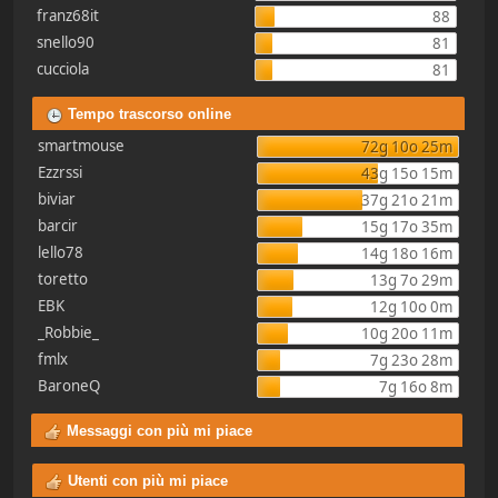
franz68it
88
snello90
81
cucciola
81
Tempo trascorso online
smartmouse
72g 10o 25m
Ezzrssi
43g 15o 15m
biviar
37g 21o 21m
barcir
15g 17o 35m
lello78
14g 18o 16m
toretto
13g 7o 29m
EBK
12g 10o 0m
_Robbie_
10g 20o 11m
fmlx
7g 23o 28m
BaroneQ
7g 16o 8m
Messaggi con più mi piace
Utenti con più mi piace