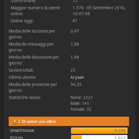
Utenti online:
72
Maggior numero di utenti
1.578 - 05 Settembre 2016,
online:
16:07:48
Online oggi:
81
Media delle iscrizioni per
0,47
giorno:
Media dei messaggi per
7,68
giorno:
Media delle discussioni per
1,94
giorno:
Sezioni totali:
25
Ultimo utente:
Aryaan
Media delle presenze per
34,35
giorno:
Statistiche sesso:
None: 2221
Male: 141
Female: 32
I 10 autori più attivi
smartmouse
9.195
Ezzrssi
1.612