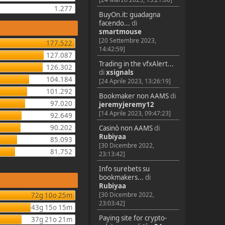
1.277
BuyOn.it: guadagna
facendo...
di
smartmouse
[20 Settembre 2023,
177.522
14:42:59]
127.087
Trading in the vfxAlert...
126.302
di
xsignals
104.184
[24 Aprile 2023, 13:26:19]
101.292
Bookmaker non AAMS
di
97.020
jeremyjeremy12
[14 Aprile 2023, 09:47:23]
92.649
90.202
Casinò non AAMS
di
Rubiyaa
85.093
[30 Dicembre 2022,
81.752
23:13:42]
Info surebets su
bookmakers...
di
Rubiyaa
[30 Dicembre 2022,
72g 10o 25m
23:03:42]
43g 15o 15m
Paying site for crypto-
37g 21o 21m