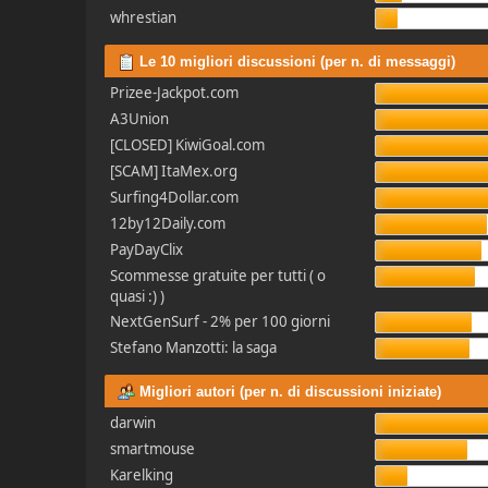
whrestian
Le 10 migliori discussioni (per n. di messaggi)
Prizee-Jackpot.com
A3Union
[CLOSED] KiwiGoal.com
[SCAM] ItaMex.org
Surfing4Dollar.com
12by12Daily.com
PayDayClix
Scommesse gratuite per tutti ( o
quasi :) )
NextGenSurf - 2% per 100 giorni
Stefano Manzotti: la saga
Migliori autori (per n. di discussioni iniziate)
darwin
smartmouse
Karelking