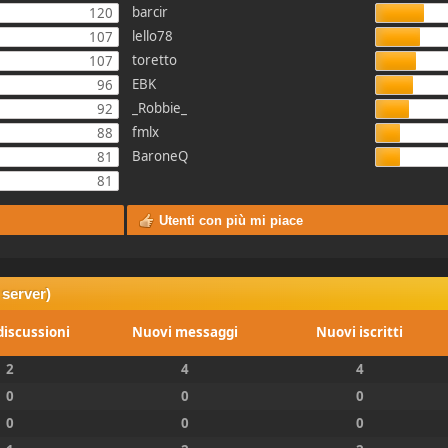
barcir
120
lello78
107
toretto
107
EBK
96
_Robbie_
92
fmlx
88
BaroneQ
81
81
Utenti con più mi piace
 server)
iscussioni
Nuovi messaggi
Nuovi iscritti
2
4
4
0
0
0
0
0
0