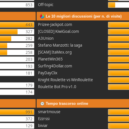
Off-topic
853
Le 10 migliori discussioni (per n. di visite)
Prizee-Jackpot.com
443
[CLOSED] KiwiGoal.com
327
A3Union
282
Stefano Manzotti: la saga
259
[SCAM] ItaMex.org
258
PlanetWin365
203
Surfing4Dollar.com
193
PayDayClix
181
Knight Roulette vs WinRoulette
179
Roulette Bot Pro v1.0
174
Tempo trascorso online
smartmouse
991
Ezzrssi
372
biviar
129