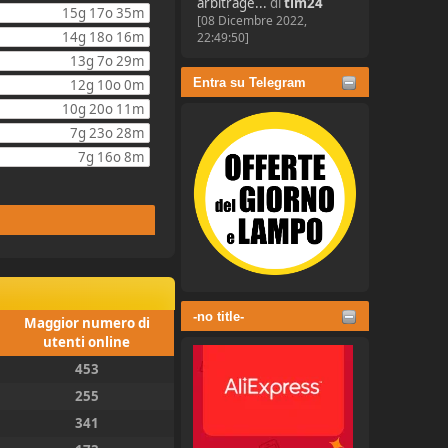
arbitrage...
di
tim24
15g 17o 35m
[08 Dicembre 2022,
14g 18o 16m
22:49:50]
13g 7o 29m
Entra su Telegram
12g 10o 0m
10g 20o 11m
7g 23o 28m
7g 16o 8m
-no title-
Maggior numero di
utenti online
453
255
341