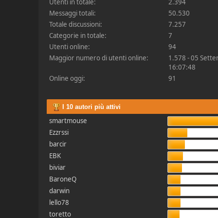
Utenti in totale:
2.394
Messaggi totali:
50.530
Totale discussioni:
7.257
Categorie in totale:
7
Utenti online:
94
Maggior numero di utenti online:
1.578 - 05 Sett
16:07:48
Online oggi:
91
I 10 autori più attivi
smartmouse
Ezzrssi
barcir
EBK
biviar
BaroneQ
darwin
lello78
toretto