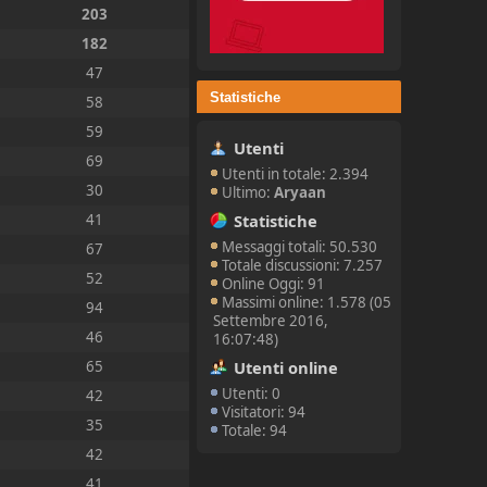
203
182
47
Statistiche
58
59
Utenti
69
Utenti in totale: 2.394
30
Ultimo:
Aryaan
Statistiche
41
Messaggi totali: 50.530
67
Totale discussioni: 7.257
52
Online Oggi: 91
Massimi online: 1.578 (05
94
Settembre 2016,
46
16:07:48)
Utenti online
65
Utenti: 0
42
Visitatori: 94
35
Totale: 94
42
41