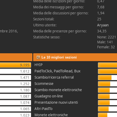
Media delle iscrizioni per giorno:
0,47
Media dei messaggi per giorno:
7,68
Media delle discussioni per giorno:
1,94
Sezioni totali:
25
Ultimo utente:
Aryaan
embre 2016,
Media delle presenze per giorno:
34,35
Statistiche sesso:
None: 2221
Male: 141
Female: 32
Le 10 migliori sezioni
HYIP
9.195
PaidToClick, PaidToRead, Bux
1.612
Scambio/ricerca referral
1.471
Scommesse
1.252
Scambio monete elettroniche
1.180
Guadagno on-line
1.087
Presentazione nuovi utenti
1.074
Altri PaidTo
1.065
Monete elettroniche
1.023