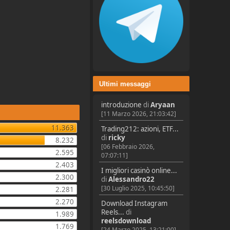
Ultimi messaggi
introduzione
di
Aryaan
[11 Marzo 2026, 21:03:42]
11.363
Trading212: azioni, ETF...
di
ricky
8.232
[06 Febbraio 2026,
2.595
07:07:11]
2.403
I migliori casinò online...
2.300
di
Alessandro22
[30 Luglio 2025, 10:45:50]
2.281
2.270
Download Instagram
Reels...
di
1.989
reelsdownload
1.769
[24 Marzo 2025, 13:21:00]