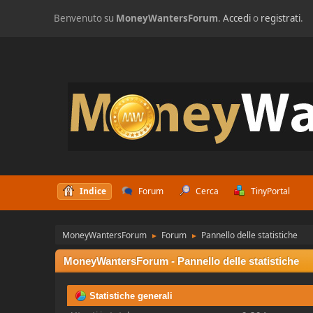
Benvenuto su
MoneyWantersForum
.
Accedi
o
registrati
.
Indice
Forum
Cerca
TinyPortal
MoneyWantersForum
Forum
Pannello delle statistiche
►
►
MoneyWantersForum - Pannello delle statistiche
Statistiche generali