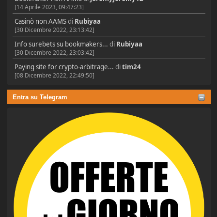
[14 Aprile 2023, 09:47:23]
Casinò non AAMS
di
Rubiyaa
[30 Dicembre 2022, 23:13:42]
Info surebets su bookmakers...
di
Rubiyaa
[30 Dicembre 2022, 23:03:42]
Paying site for crypto-arbitrage...
di
tim24
[08 Dicembre 2022, 22:49:50]
Entra su Telegram