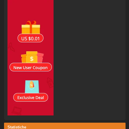
Statistiche