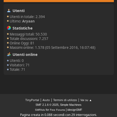
Utenti
Utenti in totale: 2.394
Ultimo:
Aryaan
Statistiche
Messaggi totali: 50.530
Totale discussioni: 7.257
Online Oggi: 81
Massimi online: 1.578 (05 Settembre 2016, 16:07:48)
Utenti online
Utenti: 0
Visitatori: 71
Totale: 71
|
|
|
TinyPortal
Aiuto
Termini di utilizzo
Vai su ▲
,
SMF 2.1.6 © 2025
Simple Machines
|
for
idesignSMF
SMFAds
Free Forums
Pagina creata in 0.088 secondi con 29 interrogazioni.