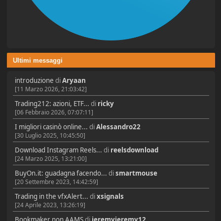
Ultimi messaggi
introduzione
di
Aryaan
[11 Marzo 2026, 21:03:42]
Trading212: azioni, ETF...
di
ricky
[06 Febbraio 2026, 07:07:11]
I migliori casinò online...
di
Alessandro22
[30 Luglio 2025, 10:45:50]
Download Instagram Reels...
di
reelsdownload
[24 Marzo 2025, 13:21:00]
BuyOn.it: guadagna facendo...
di
smartmouse
[20 Settembre 2023, 14:42:59]
Trading in the vfxAlert...
di
xsignals
[24 Aprile 2023, 13:26:19]
Bookmaker non AAMS
di
jeremyjeremy12